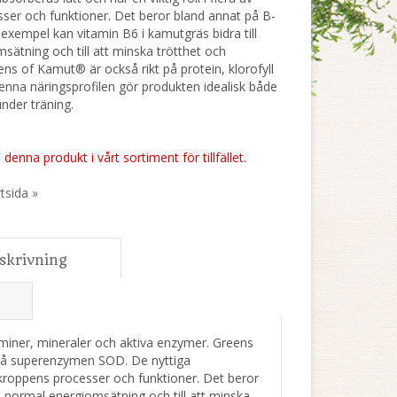
ser och funktioner. Det beror bland annat på B-
l exempel kan vitamin B6 i kamutgräs bidra till
sätning och till att minska trötthet och
ns of Kamut® är också rikt på protein, klorofyll
nna näringsprofilen gör produkten idealisk både
under träning.
 denna produkt i vårt sortiment för tillfället.
rtsida »
skrivning
aminer, mineraler och aktiva enzymer. Greens
ik på superenzymen SOD. De nyttiga
 kroppens processer och funktioner. Det beror
l normal energiomsätning och till att minska