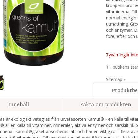
kroppens proces
vitaminerna. Til
normal energiom
utmattning. Gree
och enzymer. De
före, efter och 
Tyvärr ingår inte
Till butikens sta
Sitemap »
Produktbe
Innehåll
Fakta om produkten
s är ekologiskt vetegräs från urvetesorten Kamut® - en källa till vit
 är en källa till vitaminer, mineraler, aktiva enzymer och särskilt r
nena i kamut®gräset absorberas lätt och har en viktig roll i flera av
at på B-vitaminerna. Till exempel kan vitamin B6 i kamutgräs bidra til