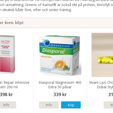
och utmattning. Greens of Kamut® är också rikt på protein, klorofyll
 idealisk både före, efter och under träning.
ar även köpt
in Repair Intensive
Diasporal Magnesium 400
Vivani Ljus Ch
eam 200 ml
Extra 50 påsar
Dubai Sty
398 kr
339 kr
31
Info
Info
Köp
I