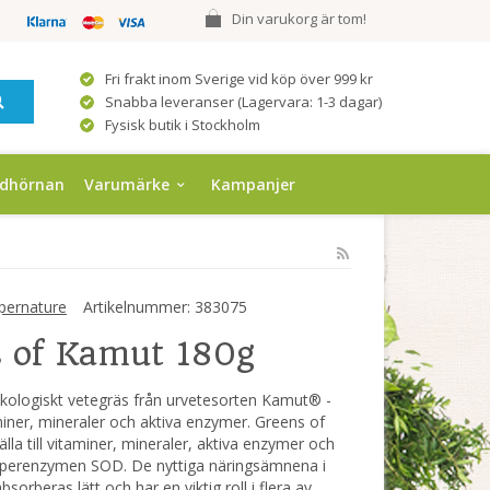
Din varukorg är tom!
Fri frakt inom Sverige vid köp över 999 kr
Snabba leveranser (Lagervara: 1-3 dagar)
Fysisk butik i Stockholm
ndhörnan
Varumärke
Kampanjer
pernature
Artikelnummer:
383075
 of Kamut 180g
kologiskt vetegräs från urvetesorten Kamut® -
taminer, mineraler och aktiva enzymer. Greens of
la till vitaminer, mineraler, aktiva enzymer och
 superenzymen SOD. De nyttiga näringsämnena i
orberas lätt och har en viktig roll i flera av