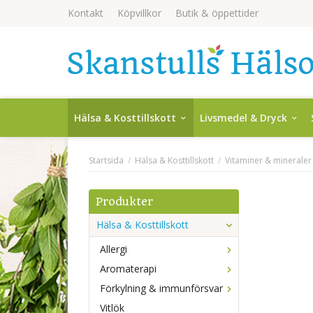
Kontakt
Köpvillkor
Butik & öppettider
Hälsa & Kosttillskott
Livsmedel & Dryck
Startsida
/
Hälsa & Kosttillskott
/
Vitaminer & mineraler
Produkter
Hälsa & Kosttillskott
Allergi
Aromaterapi
Förkylning & immunförsvar
Vitlök