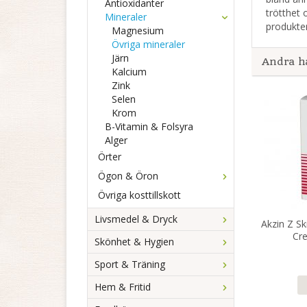
Antioxidanter
trötthet 
Mineraler
produkten
Magnesium
Övriga mineraler
Järn
Andra h
Kalcium
Zink
Selen
Krom
B-Vitamin & Folsyra
Alger
Örter
Ögon & Öron
Övriga kosttillskott
Livsmedel & Dryck
Akzin Z Sk
Cr
Skönhet & Hygien
Sport & Träning
Hem & Fritid