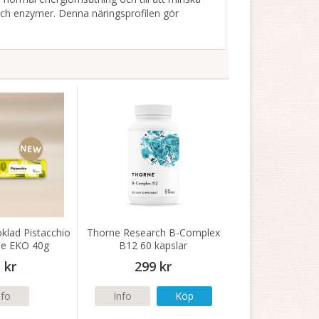
 och enzymer. Denna näringsprofilen gör
oklad Pistacchio
Thorne Research B-Complex
le EKO 40g
B12 60 kapslar
 kr
299 kr
nfo
Info
Köp