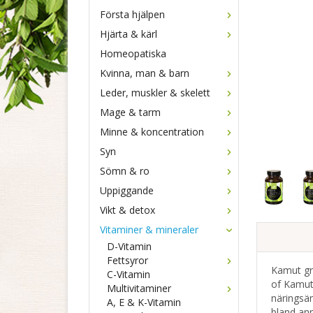
Första hjälpen
Hjärta & kärl
Homeopatiska
Kvinna, man & barn
Leder, muskler & skelett
Mage & tarm
Minne & koncentration
Syn
Sömn & ro
Uppiggande
Vikt & detox
Vitaminer & mineraler
D-Vitamin
Fettsyror
Kamut grä
C-Vitamin
of Kamut®
Multivitaminer
näringsäm
A, E & K-Vitamin
bland ann