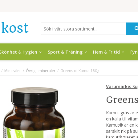
Skönhet & Hygien
Sport & Träning
Hem & Fritid
Fy
/
Mineraler
/
Övriga mineraler
/
Greens of Kamut 180g
Varumärke:
Su
Greens
Kamut gräs är e
en källa till vi
Kamut® är en käl
särskilt rik på
kamut®gräset abs