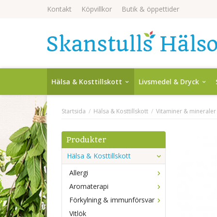
Kontakt
Köpvillkor
Butik & öppettider
Hälsa & Kosttillskott
Livsmedel & Dryck
Startsida
/
Hälsa & Kosttillskott
/
Vitaminer & mineraler
Produkter
Hälsa & Kosttillskott
Allergi
Aromaterapi
Förkylning & immunförsvar
Vitlök