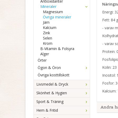
Antioxidanter
Närings
Mineraler
Magnesium
Energi: 3
Övriga mineraler
Fett: 84 g
Järn
Kalcium
- varav m
Zink
Kolhydrat
Selen
Krom
- varav s
B-Vitamin & Folsyra
Protein: 0
Alger
Fosfolipi
Örter
Kolin: 23 
Ögon & Öron
Övriga kosttillskott
Inositol: 
Fosfor: 
Livsmedel & Dryck
Kalcium:
Skönhet & Hygien
Sport & Träning
Andra h
Hem & Fritid