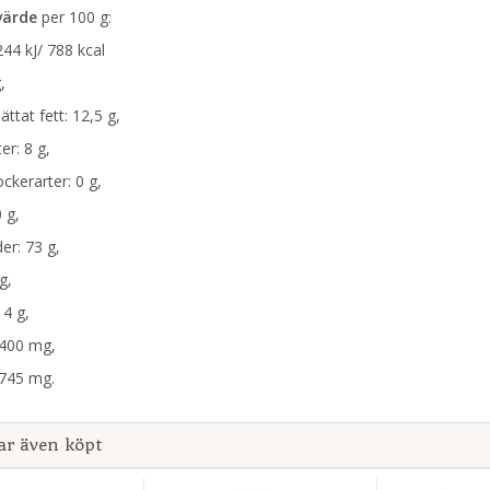
värde
per 100 g:
244 kJ/ 788 kcal
,
ättat fett: 12,5 g,
er: 8 g,
ockerarter: 0 g,
 g,
der: 73 g,
g,
14 g,
3400 mg,
 745 mg.
ar även köpt