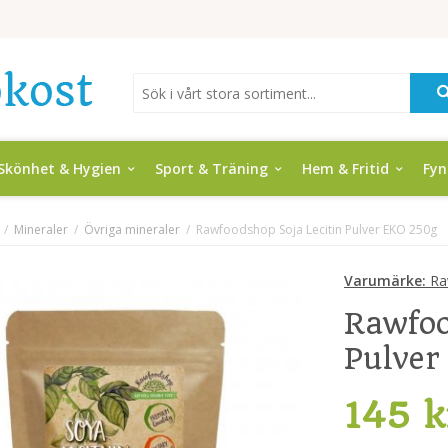
Skönhet & Hygien
Sport & Träning
Hem & Fritid
Fy
/
Mineraler
/
Övriga mineraler
/
Rawfoodshop Soja Lecitin Pulver EKO 250g
Varumärke:
Ra
Rawfoo
Pulver
145 k