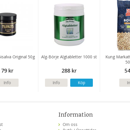
salva Original 50g
Alg-Börje Algtabletter 1000 st
Kung Markat
50
79 kr
288 kr
54
Info
Info
Köp
I
Information
st
Om oss