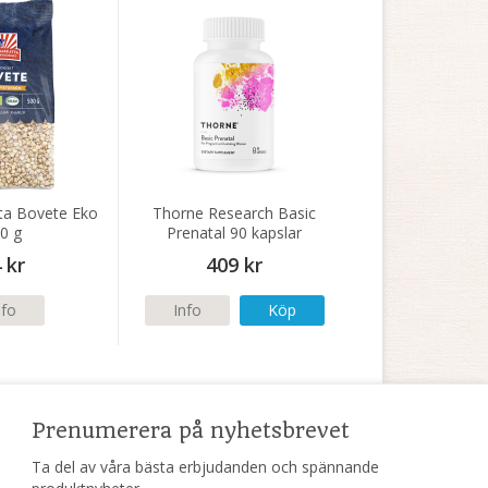
ta Bovete Eko
Thorne Research Basic
0 g
Prenatal 90 kapslar
 kr
409 kr
nfo
Info
Köp
Prenumerera på nyhetsbrevet
Ta del av våra bästa erbjudanden och spännande