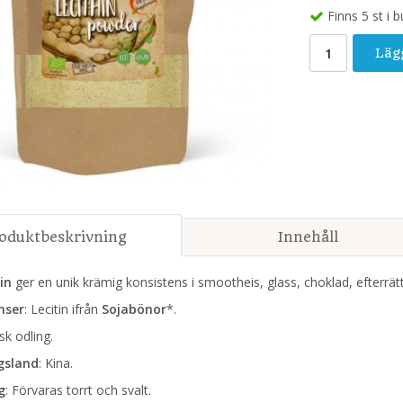
Finns 5 st i b
Läg
oduktbeskrivning
Innehåll
tin
ger en unik krämig konsistens i smootheis, glass, choklad, efterrä
nser
: Lecitin ifrån
Sojabönor
*.
sk odling.
gsland
: Kina.
g
: Förvaras torrt och svalt.