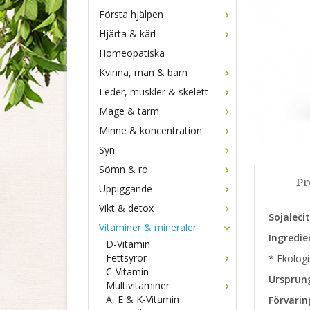
Första hjälpen
Hjärta & kärl
Homeopatiska
Kvinna, man & barn
Leder, muskler & skelett
Mage & tarm
Minne & koncentration
Syn
Sömn & ro
Pr
Uppiggande
Vikt & detox
Sojaleci
Vitaminer & mineraler
Ingredie
D-Vitamin
Fettsyror
* Ekologi
C-Vitamin
Ursprun
Multivitaminer
A, E & K-Vitamin
Förvarin