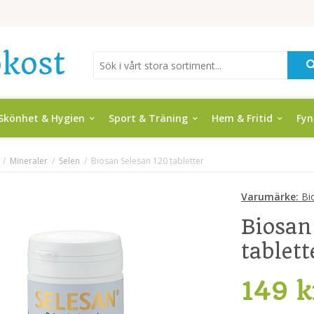
Skönhet & Hygien
Sport & Träning
Hem & Fritid
Fy
/
Mineraler
/
Selen
/
Biosan Selesan 120 tabletter
Varumärke:
Bi
Biosan
tablett
149 k