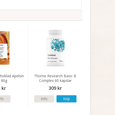
hoklad Apelsin
Thorne Research Basic B
 80g
Complex 60 kapslar
 kr
309 kr
nfo
Info
Köp