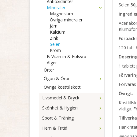
Antioxidanter
Selen 50
Mineraler
Magnesium
Ingredie
Övriga mineraler
Acerlakör
Järn
Klumpför
Kalcium
Zink
Förpackn
Selen
120 tabl 
Krom
B-Vitamin & Folsyra
Dosering
Alger
1 tablett
Örter
Förvarin
Ögon & Öron
Förvaras 
Övriga kosttillskott
Övrigt:
Livsmedel & Dryck
Kosttills
Skönhet & Hygien
viktiga. 
Sport & Träning
Tillverka
Hankintat
Hem & Fritid
www.hank