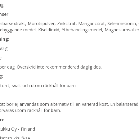
µg
nser:
sbärsextrakt, Morotspulver, Zinkcitrat, Mangancitrat, Selenmetionin, 
ebyggande medel, Kiseldioxid, Ytbehandlingsmedel, Magnesiumsalter 
ing:
60 g
:
 per dag. Överskrid inte rekommenderad daglig dos.
g:
torrt, svalt och utom räckhåll för barn.
kott bör ej användas som alternativ till en varierad kost. En balanse
Förvaras utom räckhåll för barn.
re:
ukku Oy - Finland
intatukku.fi/se