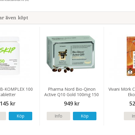
ar även köpt
0 B-KOMPLEX 100
Pharma Nord Bio-Qinon
Vivani Mörk C
tabletter
Active Q10 Gold 100mg 150
Eko
kapslar
145 kr
949 kr
52
Köp
Info
Köp
I