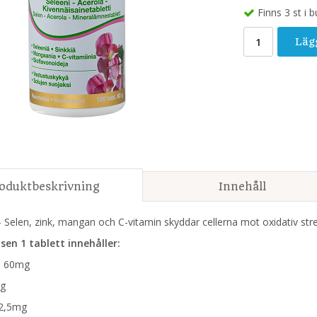
Finns 3 st i b
Läg
oduktbeskrivning
Innehåll
 Selen, zink, mangan och C-vitamin skyddar cellerna mot oxidativ str
en 1 tablett innehåller:
n 60mg
mg
2,5mg