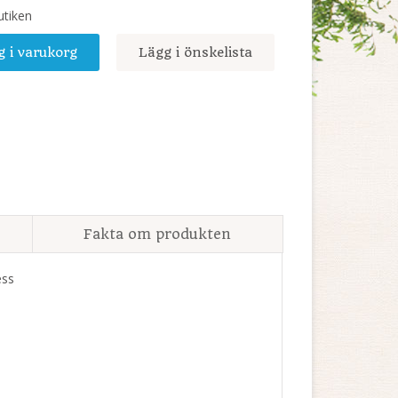
utiken
g i varukorg
Lägg i önskelista
Fakta om produkten
ess