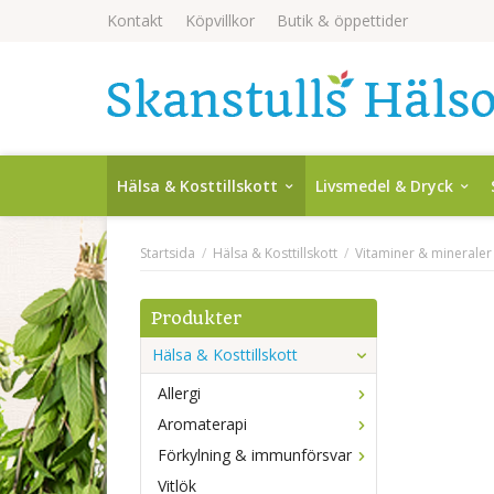
Kontakt
Köpvillkor
Butik & öppettider
Hälsa & Kosttillskott
Livsmedel & Dryck
Startsida
/
Hälsa & Kosttillskott
/
Vitaminer & mineraler
Produkter
Hälsa & Kosttillskott
Allergi
Aromaterapi
Förkylning & immunförsvar
Vitlök