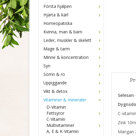
Första hjälpen
Hjärta & kärl
Homeopatiska
Kvinna, man & barn
Leder, muskler & skelett
Mage & tarm
Minne & koncentration
Syn
Sömn & ro
Pr
Uppiggande
Vikt & detox
Selesan
-
Vitaminer & mineraler
Dygnsdos
D-Vitamin
Fettsyror
C-vitami
C-Vitamin
Zink 10
Multivitaminer
A, E & K-Vitamin
Mangan 