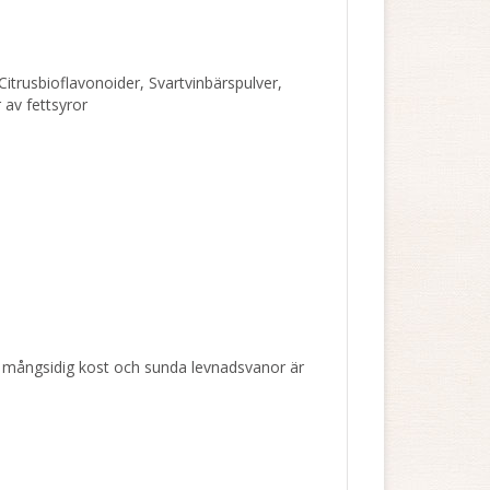
Citrusbioflavonoider, Svartvinbärspulver,
av fettsyror
rad mångsidig kost och sunda levnadsvanor är