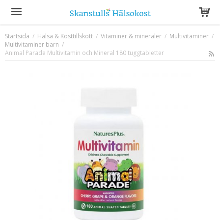
Startsida
/
Hälsa & Kosttillskott
/
Vitaminer & mineraler
/
Multivitaminer
/
Multivitaminer barn
Produkten har blivit tillagd i varukorgen
/
Animal Parade Multivitamin och Mineral 180 tuggtabletter