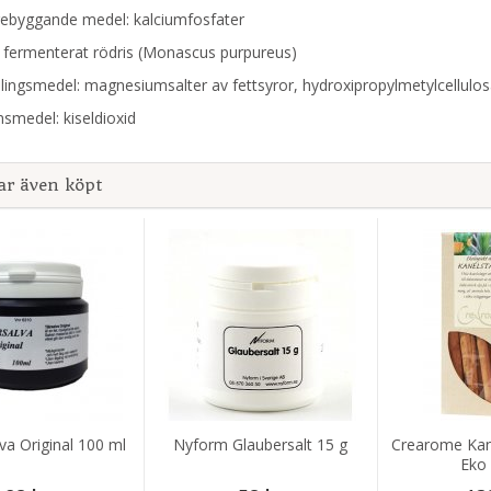
ebyggande medel: kalciumfosfater
v fermenterat rödris (Monascus purpureus)
lingsmedel: magnesiumsalter av fettsyror, hydroxipropylmetylcellulo
smedel: kiseldioxid
ar även köpt
va Original 100 ml
Nyform Glaubersalt 15 g
Crearome Kan
Eko