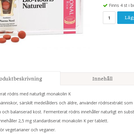
Finns 4 st i b
Läg
oduktbeskrivning
Innehåll
rat rödris med naturligt monakolin K
 människor, särskilt medelålders och äldre, använder rödrisextrakt som 
och balanserad kost. Fermenterat rödris innehåller naturligt en sub
innehåller 2,5 mg standardiserat monakolin K per tablett.
ör vegetarianer och veganer.