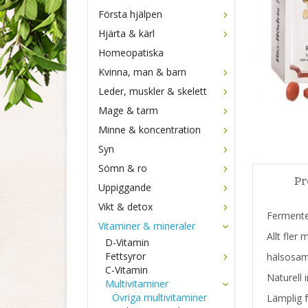
Första hjälpen
Hjärta & kärl
Homeopatiska
Kvinna, man & barn
Leder, muskler & skelett
Mage & tarm
Minne & koncentration
Syn
Sömn & ro
Pr
Uppiggande
Vikt & detox
Fermente
Vitaminer & mineraler
Allt fler
D-Vitamin
Fettsyror
hälsosam 
C-Vitamin
Naturell 
Multivitaminer
Övriga multivitaminer
Lämplig f