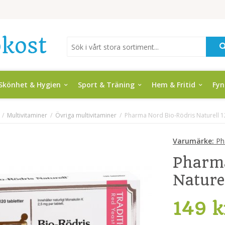
Skönhet & Hygien
Sport & Träning
Hem & Fritid
Fy
/
Multivitaminer
/
Övriga multivitaminer
/
Pharma Nord Bio-Rödris Naturell 12
Varumärke:
Ph
Pharma
Nature
149 k