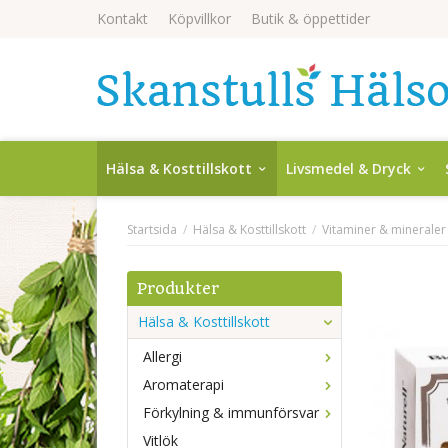
Kontakt
Köpvillkor
Butik & öppettider
Hälsa & Kosttillskott
Livsmedel & Dryck
Startsida
/
Hälsa & Kosttillskott
/
Vitaminer & mineraler
Produkter
Hälsa & Kosttillskott
Allergi
Aromaterapi
Förkylning & immunförsvar
Vitlök