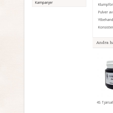
Kampanjer
Klumpför
Pulver a
Ytbehand
Konsisten
Andra h
4S Tjärsal