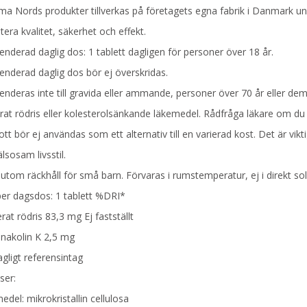
ma Nords produkter tillverkas på företagets egna fabrik i Danmark und
ra kvalitet, säkerhet och effekt.
erad daglig dos: 1 tablett dagligen för personer över 18 år.
derad daglig dos bör ej överskridas.
deras inte till gravida eller ammande, personer över 70 år eller de
rat rödris eller kolesterolsänkande läkemedel. Rådfråga läkare om du
kott bör ej användas som ett alternativ till en varierad kost. Det är v
lsosam livsstil.
utom räckhåll för små barn. Förvaras i rumstemperatur, ej i direkt soll
per dagsdos: 1 tablett %DRI*
at rödris 83,3 mg Ej fastställt
nakolin K 2,5 mg
gligt referensintag
ser:
edel: mikrokristallin cellulosa