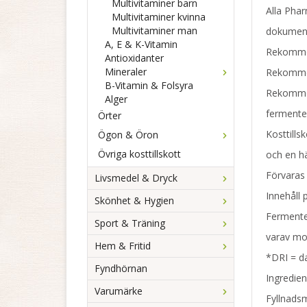
Multivitaminer barn
Alla Phar
Multivitaminer kvinna
Multivitaminer man
dokumente
A, E & K-Vitamin
Rekommend
Antioxidanter
Mineraler
Rekommen
B-Vitamin & Folsyra
Rekommen
Alger
fermente
Örter
Kosttills
Ögon & Öron
Övriga kosttillskott
och en hä
Förvaras 
Livsmedel & Dryck
Innehåll 
Skönhet & Hygien
Fermenter
Sport & Träning
varav mo
Hem & Fritid
*DRI = da
Fyndhörnan
Ingredien
Varumärke
Fyllnadsm