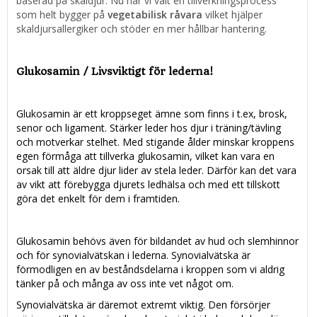
baserad på skaldjur. Nu har vi valt en tillverkningsprocess
som helt bygger på
vegetabilisk råvara
vilket hjälper
skaldjursallergiker och stöder en mer hållbar hantering.
Glukosamin / Livsviktigt för lederna!
Glukosamin är ett kroppseget ämne som finns i t.ex, brosk,
senor och ligament. Stärker leder hos djur i träning/tävling
och motverkar stelhet. Med stigande ålder minskar kroppens
egen förmåga att tillverka glukosamin, vilket kan vara en
orsak till att äldre djur lider av stela leder. Därför kan det vara
av vikt att förebygga djurets ledhälsa och med ett tillskott
göra det enkelt för dem i framtiden.
Glukosamin behövs även för bildandet av hud och slemhinnor
och för synovialvätskan i lederna. Synovialvätska är
förmodligen en av beståndsdelarna i kroppen som vi aldrig
tänker på och många av oss inte vet något om.
Synovialvätska är däremot extremt viktig. Den försörjer