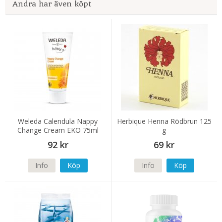
Andra har även köpt
Weleda Calendula Nappy
Herbique Henna Rödbrun 125
Change Cream EKO 75ml
g
92 kr
69 kr
Info
Köp
Info
Köp