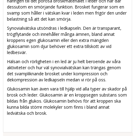
näringen till det porösa broskmaterialet i leder och har där
dessutom en smörjande funktion. Brosket fungerar som en
svamp som håller i vätskan kvar i leden men frigör den under
belastning så att det kan smörja.
Synovialvätska utsöndras i ledkapseln. Den är transparant,
trögflytande och innehåller många ämnen, bland annat
kroppens egen glukosamin eller den extra mängden
glukosamin som djur behöver ett extra tillskott av vid
ledbesvär.
Hälsan och rörligheten i en led är ju helt beroende av våra
aktiviteter och hur väl synovialvätskan kan trängas genom
det svampliknande brosket under kompression och
dekompression av ledkapseln medan vi rör på oss.
Glukosamin kan även vara till hjälp vid alla typer av skador på
brosk och leder. Glukosamin är en kroppsegen substans som
bildas från glukos. Glukosamin behövs för att kroppen ska
kunna bilda större molekyler som finns i bland annat
ledvätska och brosk.