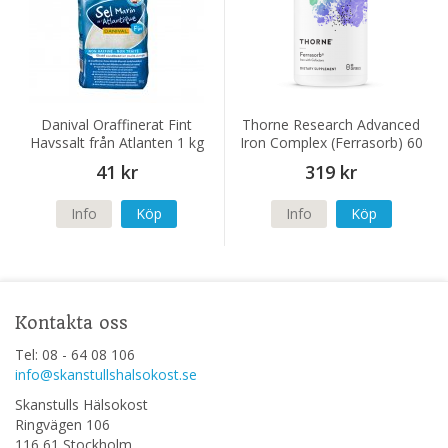
Danival Oraffinerat Fint
Thorne Research Advanced
Havssalt från Atlanten 1 kg
Iron Complex (Ferrasorb) 60
kapslar
41 kr
319 kr
Info
Köp
Info
Köp
Kontakta oss
Tel: 08 - 64 08 106
info@skanstullshalsokost.se
Skanstulls Hälsokost
Ringvägen 106
116 61 Stockholm