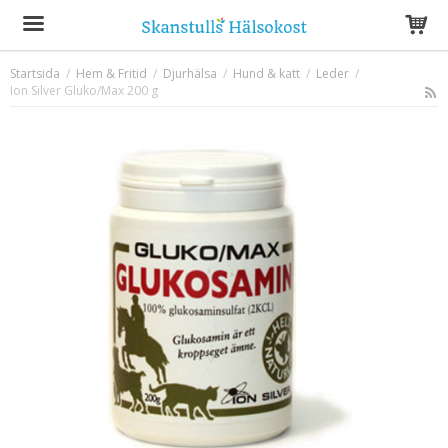
Startsida
/
Hem & Fritid
/
Djurhälsa
/
Hund & katt
/
Leder
/
Ion Silver Gluko/Max 200 g
Produkten har blivit tillagd i varukorgen