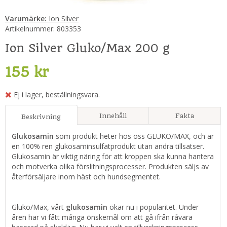
Varumärke:
Ion Silver
Artikelnummer:
803353
Ion Silver Gluko/Max 200 g
155 kr
Ej i lager, beställningsvara.
Innehåll
Fakta
Beskrivning
Glukosamin
som produkt heter hos oss GLUKO/MAX, och är
en 100% ren glukosaminsulfatprodukt utan andra tillsatser.
Glukosamin är viktig näring för att kroppen ska kunna hantera
och motverka olika förslitningsprocesser. Produkten säljs av
återförsäljare inom häst och hundsegmentet.
Gluko/Max, vårt
glukosamin
ökar nu i popularitet. Under
åren har vi fått många önskemål om att gå ifrån råvara