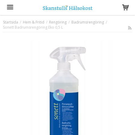
Startsida
/
Hem & Fritid
/
Rengöring
/
Badrumsrengöring
/
Sonett Badrumsrengöring Eko 0,5 L
Produkten har blivit tillagd i varukorgen