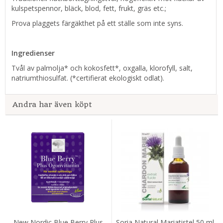
kulspetspennor, bläck, blod, fett, frukt, gräs etc.;
Prova plaggets färgäkthet på ett ställe som inte syns.
Ingredienser
Tvål av palmolja* och kokosfett*, oxgalla, klorofyll, salt,
natriumthiosulfat. (*certifierat ekologiskt odlat).
Andra har även köpt
New Nordic Blue Berry Plus
Soria Natural Mariatistel 50 ml