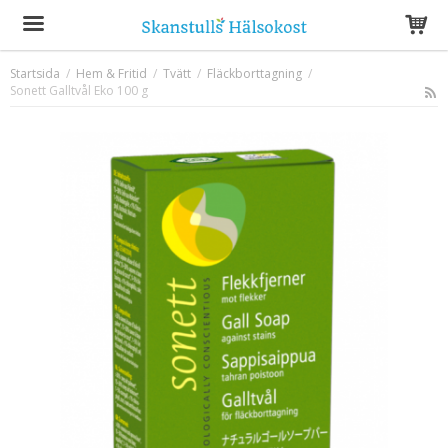
Startsida
/
Hem & Fritid
/
Tvätt
/
Fläckborttagning
/
Sonett Galltvål Eko 100 g
Produkten har blivit tillagd i varukorgen