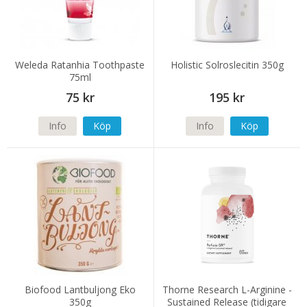
Weleda Ratanhia Toothpaste
Holistic Solroslecitin 350g
75ml
75 kr
195 kr
Info
Köp
Info
Köp
Biofood Lantbuljong Eko
Thorne Research L-Arginine -
350g
Sustained Release (tidigare