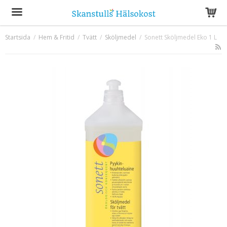
Startsida
/
Hem & Fritid
/
Tvätt
/
Sköljmedel
/
Sonett Sköljmedel Eko 1 L
Produkten har blivit tillagd i varukorgen