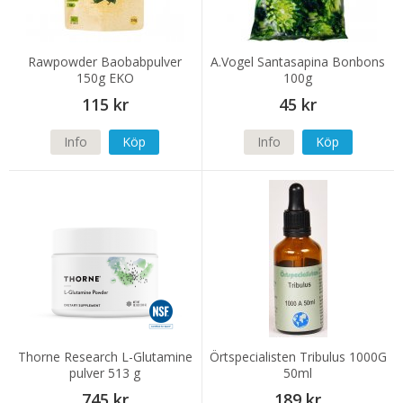
Rawpowder Baobabpulver
A.Vogel Santasapina Bonbons
150g EKO
100g
115 kr
45 kr
Info
Köp
Info
Köp
Thorne Research L-Glutamine
Örtspecialisten Tribulus 1000G
pulver 513 g
50ml
745 kr
189 kr