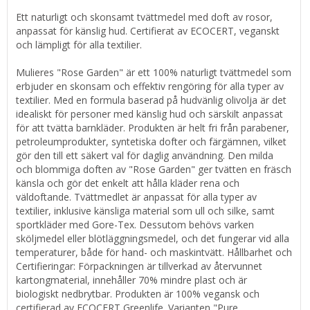
Ett naturligt och skonsamt tvättmedel med doft av rosor,
anpassat för känslig hud. Certifierat av ECOCERT, veganskt
och lämpligt för alla textilier.
Mulieres "Rose Garden" är ett 100% naturligt tvättmedel som
erbjuder en skonsam och effektiv rengöring för alla typer av
textilier. Med en formula baserad på hudvänlig olivolja är det
idealiskt för personer med känslig hud och särskilt anpassat
för att tvätta barnkläder. Produkten är helt fri från parabener,
petroleumprodukter, syntetiska dofter och färgämnen, vilket
gör den till ett säkert val för daglig användning. Den milda
och blommiga doften av "Rose Garden" ger tvätten en fräsch
känsla och gör det enkelt att hålla kläder rena och
väldoftande. Tvättmedlet är anpassat för alla typer av
textilier, inklusive känsliga material som ull och silke, samt
sportkläder med Gore-Tex. Dessutom behövs varken
sköljmedel eller blötläggningsmedel, och det fungerar vid alla
temperaturer, både för hand- och maskintvätt. Hållbarhet och
Certifieringar: Förpackningen är tillverkad av återvunnet
kartongmaterial, innehåller 70% mindre plast och är
biologiskt nedbrytbar. Produkten är 100% vegansk och
certifierad av ECOCERT Greenlife. Varianten "Pure