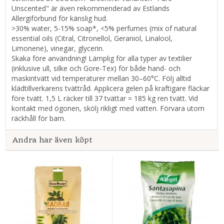
Unscented" är även rekommenderad av Estlands
Allergiförbund för känslig hud.
>30% water, 5-15% soap*, <5% perfumes (mix of natural
essential oils (Citral, Citronellol, Geraniol, Linalool,
Limonene), vinegar, glycerin.
Skaka före användning! Lämplig för alla typer av textilier
(inklusive ull, silke och Gore-Tex) för både hand- och
maskintvätt vid temperaturer mellan 30–60°C. Följ alltid
klädtillverkarens tvättråd. Applicera gelen på kraftigare fläckar
före tvätt. 1,5 L räcker till 37 tvättar = 185 kg ren tvätt. Vid
kontakt med ögonen, skölj rikligt med vatten. Förvara utom
räckhåll för barn.
Andra har även köpt