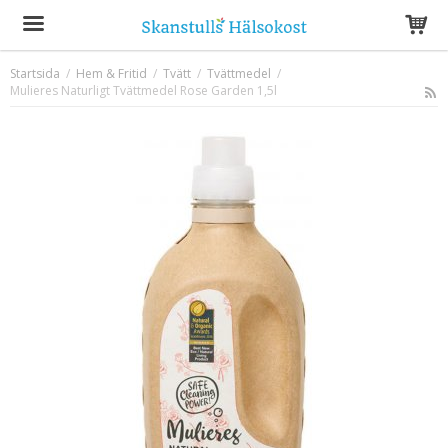
Startsida
/
Hem & Fritid
/
Tvätt
/
Tvättmedel
/
Mulieres Naturligt Tvättmedel Rose Garden 1,5l
Produkten har blivit tillagd i varukorgen