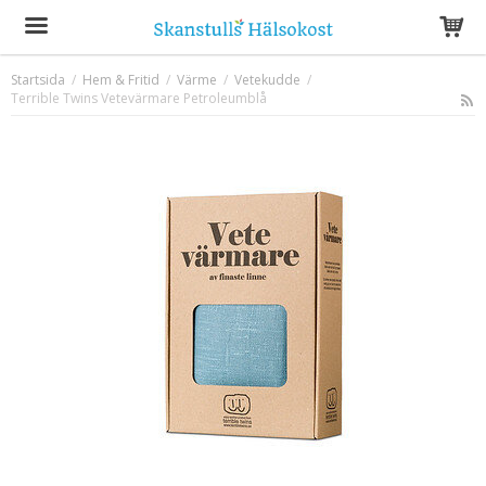
Startsida
/
Hem & Fritid
/
Värme
/
Vetekudde
/
Terrible Twins Vetevärmare Petroleumblå
Produkten har blivit tillagd i varukorgen