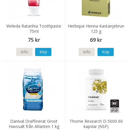
Weleda Ratanhia Toothpaste
Herbique Henna Kastanjebrun
75ml
125 g
75 kr
69 kr
Info
Köp
Info
Köp
Danival Oraffinerat Grovt
Thorne Research D-5000 60
Havssalt från Atlanten 1 kg
kapslar (NSF)