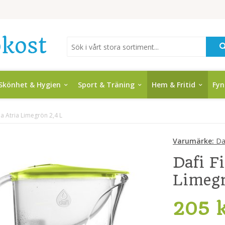
Skönhet & Hygien
Sport & Träning
Hem & Fritid
Fy
na Atria Limegrön 2,4 L
Varumärke:
Da
Dafi F
Limegr
205 