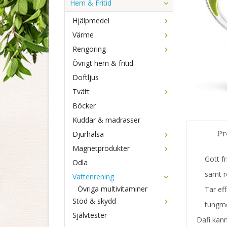
Hem & Fritid
Hjälpmedel
Värme
Rengöring
Övrigt hem & fritid
Doftljus
Tvätt
Böcker
Kuddar & madrasser
Pr
Djurhälsa
Magnetprodukter
Gott fri
Odla
samt re
Vattenrening
Övriga multivitaminer
Tar effek
Stöd & skydd
tungmeta
Självtester
Dafi kann