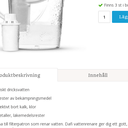
Finns 3 st i b
Läg
oduktbeskrivning
Innehåll
skt dricksvatten
ster av bekämpningsmedel
tivt bort kalk, klor
ller, läkemedelsrester
a till filterpatron som renar vatten. Dafi vattenrenare ger dig ett gott, 