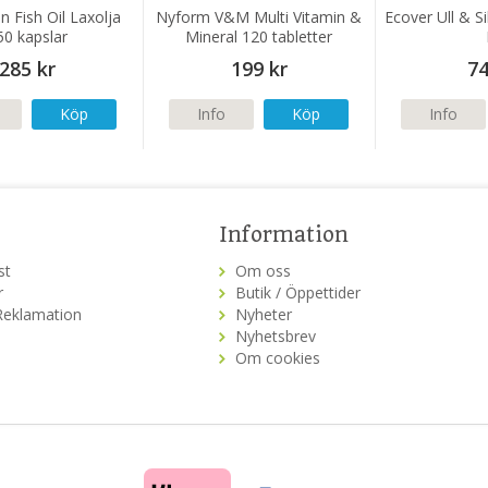
 Fish Oil Laxolja
Nyform V&M Multi Vitamin &
Ecover Ull & S
50 kapslar
Mineral 120 tabletter
285 kr
199 kr
74
Köp
Info
Köp
Info
Information
st
Om oss
r
Butik / Öppettider
Reklamation
Nyheter
Nyhetsbrev
Om cookies