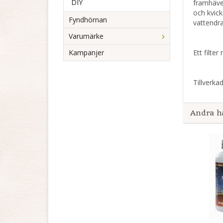
DIY
framhäver
och kvick
Fyndhörnan
vattendra
Varumärke
Kampanjer
Ett filter
Tillverkad
Andra h