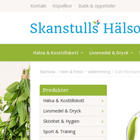
Kontakt
Köpvillkor
Butik & öppettider
Hälsa & Kosttillskott
Livsmedel & Dryck
Startsida
/
Hem & Fritid
/
Vattenrening
/
Dafi Filterkan
Produkter
Hälsa & Kosttillskott
Livsmedel & Dryck
Skönhet & Hygien
Sport & Träning