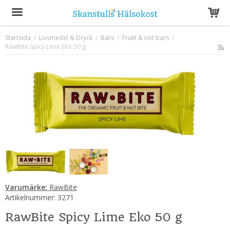
Startsida
/
Livsmedel & Dryck
/
Bars
/
Frukt & nöt bars
/
RawBite Spicy Lime Eko 50 g
Produkten har blivit tillagd i varukorgen
Varumärke:
RawBite
Artikelnummer:
3271
RawBite Spicy Lime Eko 50 g