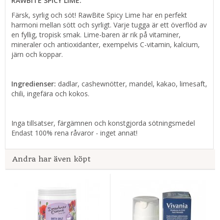
RAWBITE SPICY LIME:
Färsk, syrlig och söt! RawBite Spicy Lime har en perfekt
harmoni mellan sött och syrligt. Varje tugga är ett överflöd av
en fyllig, tropisk smak. Lime-baren är rik på vitaminer,
mineraler och antioxidanter, exempelvis C-vitamin, kalcium,
järn och koppar.
Ingredienser:
dadlar, cashewnötter, mandel, kakao, limesaft,
chili, ingefära och kokos.
Inga
tillsatser, färgämnen och
konstgjorda sötningsmedel
Endast
100
%
rena råvaror
-
inget
annat
!
Andra har även köpt