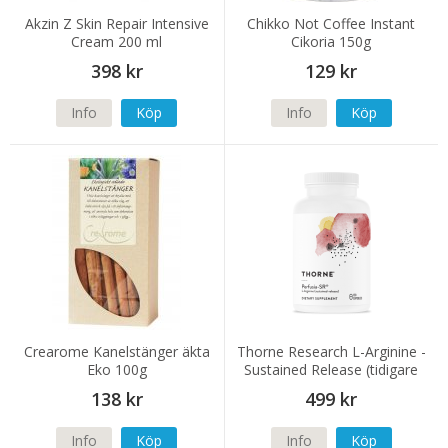
Akzin Z Skin Repair Intensive
Chikko Not Coffee Instant
Cream 200 ml
Cikoria 150g
398 kr
129 kr
Info
Köp
Info
Köp
Crearome Kanelstänger äkta
Thorne Research L-Arginine -
Eko 100g
Sustained Release (tidigare
Perfusia-SR) 120 kapslar
138 kr
499 kr
Info
Köp
Info
Köp