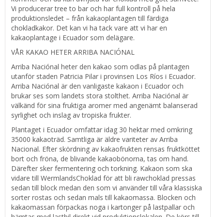
Vi producerar tree to bar och har full kontroll på hela
produktionsledet – från kakaoplantagen till färdiga
chokladkakor. Det kan vi ha tack vare att vi har en
kakaoplantage i Ecuador som delägare.
VÅR KAKAO HETER ARRIBA NACIÓNAL
Arriba Naciónal heter den kakao som odlas på plantagen
utanför staden Patricia Pilar i provinsen Los Ríos i Ecuador.
Arriba Naciónal är den vanligaste kakaon i Ecuador och
brukar ses som landets stora stolthet. Arriba Naciónal är
välkänd för sina fruktiga aromer med angenämt balanserad
syrlighet och inslag av tropiska frukter.
Plantaget i Ecuador omfattar idag 30 hektar med omkring
35000 kakaoträd. Samtliga är äldre variteter av Arriba
Nacional. Efter skördning av kakaofrukten rensas fruktköttet
bort och fröna, de blivande kakaobönorna, tas om hand.
Därefter sker fermentering och torkning. Kakaon som ska
vidare till WermlandsChoklad för att bli rawchoklad pressas
sedan till block medan den som vi använder till våra klassiska
sorter rostas och sedan mals till kakaomassa. Blocken och
kakaomassan förpackas noga i kartonger på lastpallar och
hämtas med lastbil direkt vid produktionslokalen. De körs till