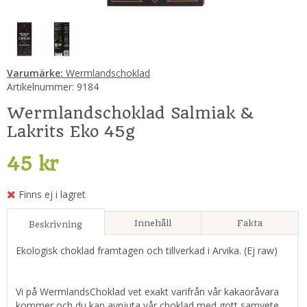
Varumärke:
Wermlandschoklad
Artikelnummer:
9184
Wermlandschoklad Salmiak &
Lakrits Eko 45g
45 kr
Finns ej i lagret
Innehåll
Fakta
Beskrivning
Ekologisk choklad framtagen och tillverkad i Arvika. (Ej raw)
Vi på WermlandsChoklad vet exakt varifrån vår kakaoråvara
kommer och du kan avnjuta vår choklad med gott samvete.