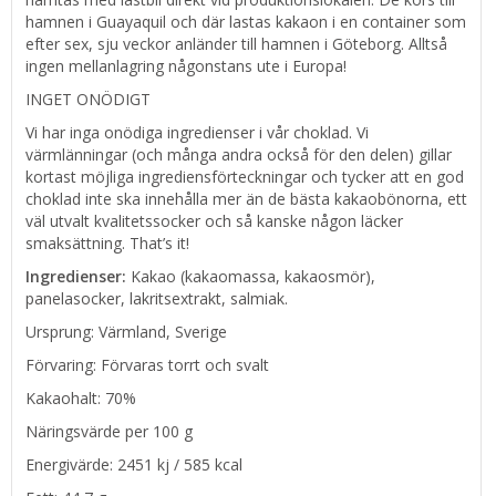
hamnen i Guayaquil och där lastas kakaon i en container som
efter sex, sju veckor anländer till hamnen i Göteborg. Alltså
ingen mellanlagring någonstans ute i Europa!
INGET ONÖDIGT
Vi har inga onödiga ingredienser i vår choklad. Vi
värmlänningar (och många andra också för den delen) gillar
kortast möjliga ingrediensförteckningar och tycker att en god
choklad inte ska innehålla mer än de bästa kakaobönorna, ett
väl utvalt kvalitetssocker och så kanske någon läcker
smaksättning. That’s it!
Ingredienser:
Kakao (kakaomassa, kakaosmör),
panelasocker, lakritsextrakt, salmiak.
Ursprung: Värmland, Sverige
Förvaring: Förvaras torrt och svalt
Kakaohalt: 70%
Näringsvärde per 100 g
Energivärde: 2451 kj / 585 kcal