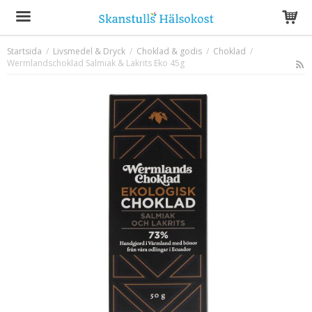
Startsida
/
Livsmedel & Dryck
/
Choklad & godis
/
Choklad
/
Wermlandschoklad Salmiak & Lakrits Eko 45g
Produkten har blivit tillagd i varukorgen