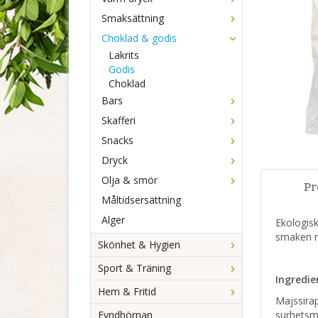
Smaksättning
Choklad & godis
Lakrits
Godis
Choklad
Bars
Skafferi
Snacks
Dryck
Olja & smör
Pr
Måltidsersättning
Alger
Ekologisk
smaken r
Skönhet & Hygien
Sport & Träning
Ingredie
Hem & Fritid
Majssirap
Fyndhörnan
surhetsm