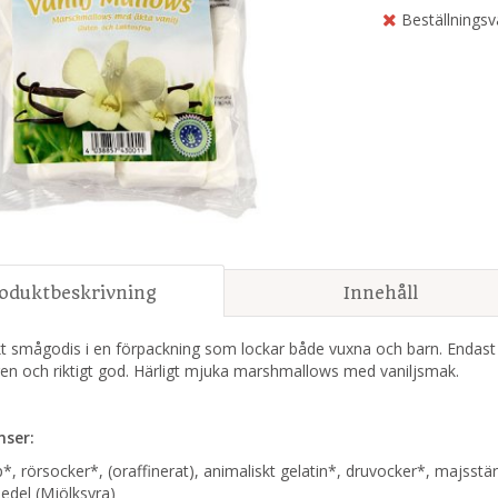
Beställningsv
oduktbeskrivning
Innehåll
t smågodis i en förpackning som lockar både vuxna och barn. Endast 
en och riktigt god. Härligt mjuka marshmallows med vaniljsmak.
nser:
*, rörsocker*, (oraffinerat), animaliskt gelatin*, druvocker*, majsstär
edel (Mjölksyra)