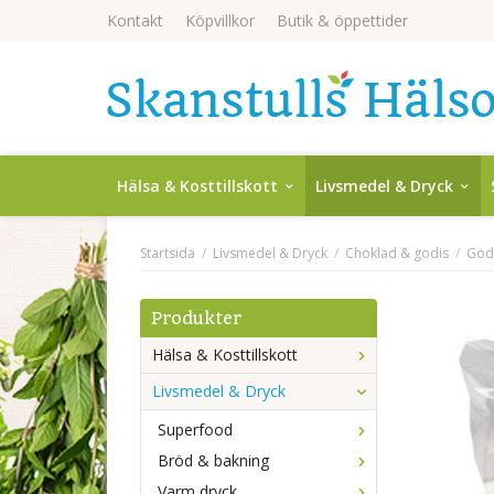
Kontakt
Köpvillkor
Butik & öppettider
Hälsa & Kosttillskott
Livsmedel & Dryck
Startsida
/
Livsmedel & Dryck
/
Choklad & godis
/
God
Produkter
Hälsa & Kosttillskott
Livsmedel & Dryck
Superfood
Bröd & bakning
Varm dryck