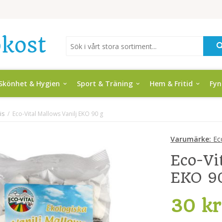
Skönhet & Hygien
Sport & Träning
Hem & Fritid
Fy
is
/
Eco-Vital Mallows Vanilj EKO 90 g
Varumärke:
Eco
Eco-Vi
EKO 9
30 kr