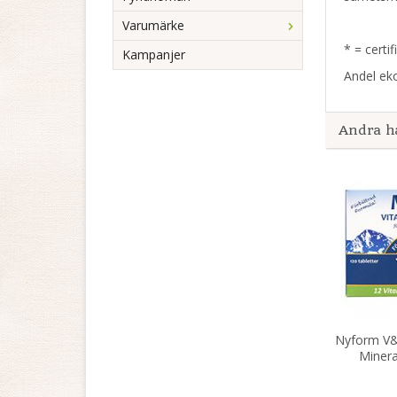
Varumärke
* = certi
Kampanjer
Andel eko
Andra h
Nyform V&
Minera