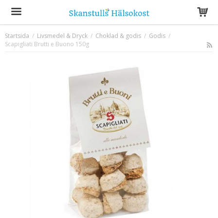
Startsida
/
Livsmedel & Dryck
/
Choklad & godis
/
Godis
/
Scapigliati Brutti e Buono 150g
Produkten har blivit tillagd i varukorgen