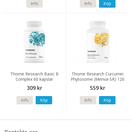
Info
Info
Köp
Thorne Research Basic B
Thorne Research Curcumin
Complex 60 kapslar
Phytosome (Meriva-SR) 120
kapslar
309 kr
559 kr
Info
Köp
Info
Köp