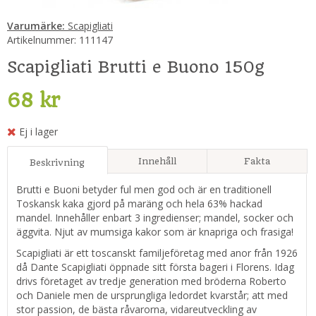
Varumärke:
Scapigliati
Artikelnummer:
111147
Scapigliati Brutti e Buono 150g
68 kr
Ej i lager
Innehåll
Fakta
Beskrivning
Brutti e Buoni betyder ful men god och är en traditionell
Toskansk kaka gjord på maräng och hela 63% hackad
mandel. Innehåller enbart 3 ingredienser; mandel, socker och
äggvita. Njut av mumsiga kakor som är knapriga och frasiga!
Scapigliati är ett toscanskt familjeföretag med anor från 1926
då Dante Scapigliati öppnade sitt första bageri i Florens. Idag
drivs företaget av tredje generation med bröderna Roberto
och Daniele men de ursprungliga ledordet kvarstår; att med
stor passion, de bästa råvarorna, vidareutveckling av