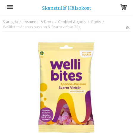
Startsida
/
Livsmedel & Dryck
/
Choklad & godis
/
Godis
/
Wellibites Ananas passion & Svarta vinbär 70g
Produkten har blivit tillagd i varukorgen