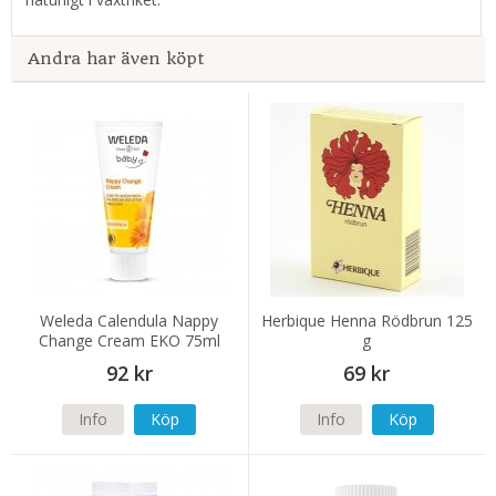
Andra har även köpt
Weleda Calendula Nappy
Herbique Henna Rödbrun 125
Change Cream EKO 75ml
g
92 kr
69 kr
Info
Köp
Info
Köp