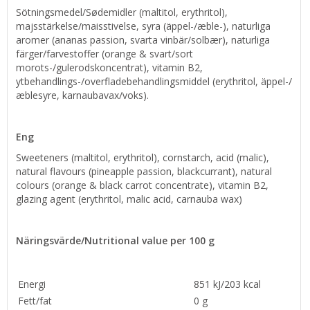
Sötningsmedel/Sødemidler (maltitol, erythritol),
majsstärkelse/maisstivelse, syra (äppel-/æble-), naturliga
aromer (ananas passion, svarta vinbär/solbær), naturliga
färger/farvestoffer (orange & svart/sort
morots-/gulerodskoncentrat), vitamin B2,
ytbehandlings-/overfladebehandlingsmiddel (erythritol, äppel-/
æblesyre, karnaubavax/voks).
Eng
Sweeteners (maltitol, erythritol), cornstarch, acid (malic),
natural flavours (pineapple passion, blackcurrant), natural
colours (orange & black carrot concentrate), vitamin B2,
glazing agent (erythritol, malic acid, carnauba wax)
Näringsvärde/Nutritional value p
er 100 g
Energi
851 kJ/203 kcal
Fett/fat
0 g