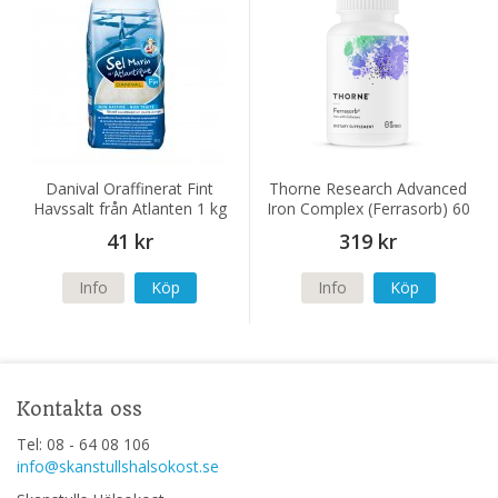
Danival Oraffinerat Fint
Thorne Research Advanced
Havssalt från Atlanten 1 kg
Iron Complex (Ferrasorb) 60
kapslar
41 kr
319 kr
Info
Köp
Info
Köp
Kontakta oss
Tel: 08 - 64 08 106
info@skanstullshalsokost.se