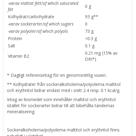
-varav mättat fett/of which saturated
0 g
fat
Kolhydrat/carbohydrate
93 g**
-varav sockerarter/of which sugars
0
-varav polyoler/of which polyols
73 g
Protein
<0.3 g
Salt
0.1 g
0.21 mg (15% av
Vitamin B2
DRI*)
* Dagligt referensintag för en genomsnittlig vuxen.
** Kolhydrater från sockeralkoholerna/polyolerna maltitol
och erythritol bidrar endast med i snitt 2.4 resp. 0.1 kcal/g.
Intag av livsmedel som innehåller maltitol och erythritol
istället för sockerarter bidrar till att bibehålla tändernas
mineralisering.
Sockeralkoholerna/polyolerna maltitol och erythritol finns
naturligt i växtriket.