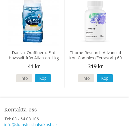
Danival Oraffinerat Fint
Thorne Research Advanced
Havssalt från Atlanten 1 kg
Iron Complex (Ferrasorb) 60
kapslar
41 kr
319 kr
Info
Köp
Info
Köp
Kontakta oss
Tel: 08 - 64 08 106
info@skanstullshalsokost.se