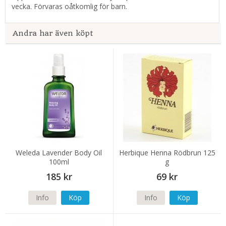
vecka. Förvaras oåtkomlig för barn.
Andra har även köpt
Weleda Lavender Body Oil
Herbique Henna Rödbrun 125
100ml
g
185 kr
69 kr
Info
Köp
Info
Köp