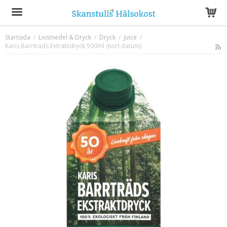
Startsida
/
Livsmedel & Dryck
/
Dryck
/
Juice
/
Karis Barrträds Extraktdryck 500ml (kort datum)
Produkten har blivit tillagd i varukorgen