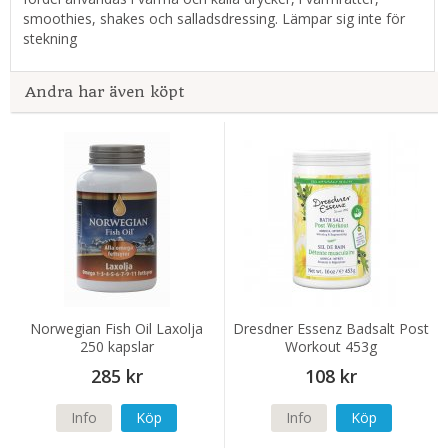
smoothies, shakes och salladsdressing. Lämpar sig inte för
stekning
Andra har även köpt
Norwegian Fish Oil Laxolja
Dresdner Essenz Badsalt Post
250 kapslar
Workout 453g
285 kr
108 kr
Info
Köp
Info
Köp