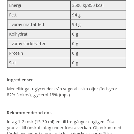
Energi
3500 kJ/850 kcal
Fett
94 g
- varav mättat fett
94 g
Kolhydrat
0 g
- varav sockerarter
0 g
Protein
0 g
Salt
0 g
Ingredienser
Medellånga triglycerider från vegetabiliska oljor (fettsyror
82% (kokos), glycerol 18% (raps).
Rekommenderad dos:
Intag 1-2 msk (15-30 ml) en till tre gånger dagligen. Öka
gradvis till önskat intag under första veckan. Oljan kan med
fördel användas i varma och kalla drycker, i varmrätter,