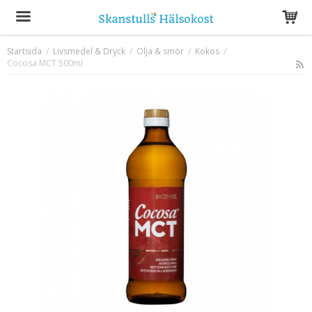
Startsida
/
Livsmedel & Dryck
/
Olja & smör
/
Kokos
/
Cocosa MCT 500ml
Produkten har blivit tillagd i varukorgen