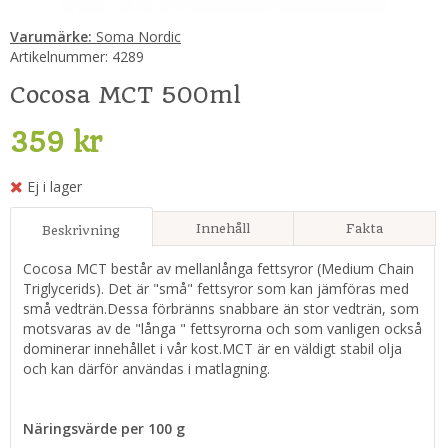
Varumärke:
Soma Nordic
Artikelnummer:
4289
Cocosa MCT 500ml
359 kr
Ej i lager
Innehåll
Fakta
Beskrivning
Cocosa MCT består av mellanlånga fettsyror (Medium Chain
Triglycerids). Det är "små" fettsyror som kan jämföras med
små vedträn.Dessa förbränns snabbare än stor vedträn, som
motsvaras av de "långa " fettsyrorna och som vanligen också
dominerar innehållet i vår kost.MCT är en väldigt stabil olja
och kan därför användas i matlagning.
Näringsvärde per 100 g