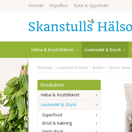
Kontakt
Köpvillkor
Butik & öppettider
Hälsa & Kosttillskott
Livsmedel & Dryck
Startsida
/
Livsmedel & Dryck
/
Skafferi
/
Bönor, linser
Produkter
Hälsa & Kosttillskott
Livsmedel & Dryck
Superfood
Bröd & bakning
Varm dryck