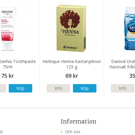
tanhia Toothpaste
Herbique Henna Kastanjebrun
Danival Oraf
75ml
125 g
Havssalt från
75 kr
69 kr
35
Köp
Info
Köp
Info
Information
st
Om oss