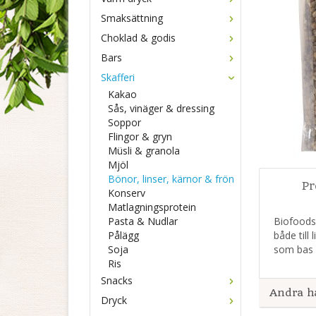
Smaksättning
Choklad & godis
Bars
Skafferi
Kakao
Sås, vinäger & dressing
Soppor
Flingor & gryn
Müsli & granola
Mjöl
Bönor, linser, kärnor & frön
Pr
Konserv
Matlagningsprotein
Pasta & Nudlar
Biofoods 
Pålägg
både till
Soja
som bas 
Ris
Snacks
Andra h
Dryck