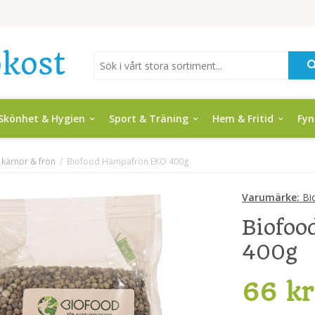
Skönhet & Hygien
Sport & Träning
Hem & Fritid
Fy
, kärnor & frön
/
Biofood Hampafrön EKO 400g
Varumärke:
Bi
Biofo
400g
66 kr