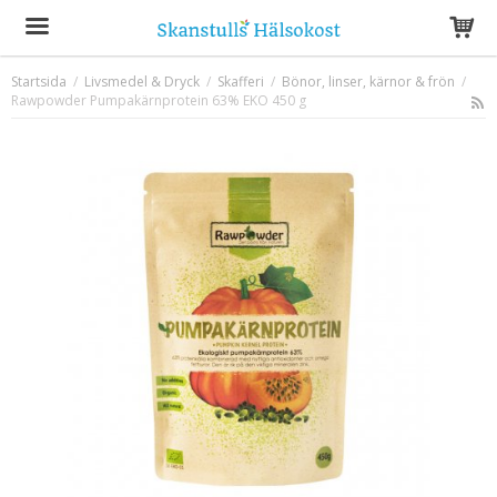
Startsida
/
Livsmedel & Dryck
/
Skafferi
/
Bönor, linser, kärnor & frön
/
Rawpowder Pumpakärnprotein 63% EKO 450 g
Produkten har blivit tillagd i varukorgen