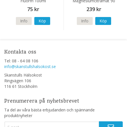
Fluorfri 100ml
Magnesiumcitramat 90
kapslar
75 kr
239 kr
Info
Köp
Info
Köp
Kontakta oss
Tel: 08 - 64 08 106
info@skanstullshalsokost.se
Skanstulls Hälsokost
Ringvägen 106
116 61 Stockholm
Prenumerera på nyhetsbrevet
Ta del av våra bästa erbjudanden och spännande
produktnyheter