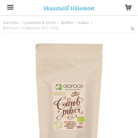
Startsida
/
Livsmedel & Dryck
/
Skafferi
/
Kakao
/
Biofood Carobpulver EKO 150g
Produkten har blivit tillagd i varukorgen