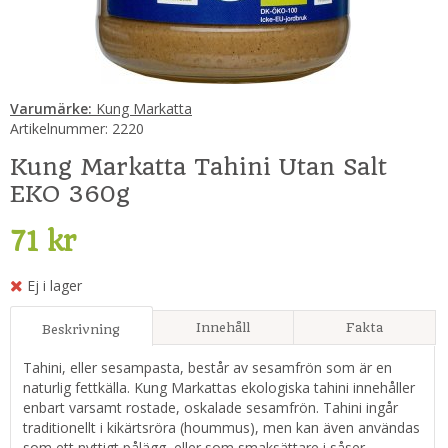
Varumärke:
Kung Markatta
Artikelnummer:
2220
Kung Markatta Tahini Utan Salt
EKO 360g
71 kr
Ej i lager
Innehåll
Fakta
Beskrivning
Tahini, eller sesampasta, består av sesamfrön som är en
naturlig fettkälla. Kung Markattas ekologiska tahini innehåller
enbart varsamt rostade, oskalade sesamfrön. Tahini ingår
traditionellt i kikärtsröra (hoummus), men kan även användas
som ett nyttigt pålägg, eller som smaksättare i såser