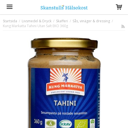
Startsida
/
Livsmedel & Dryck
/
Skafferi
/
Sås, vinäger & dressing
/
Kung Markatta Tahini Utan Salt EKO 360g
Produkten har blivit tillagd i varukorgen