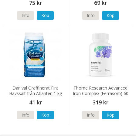
75 kr
69 kr
Info
Köp
Info
Köp
Danival Oraffinerat Fint
Thorne Research Advanced
Havssalt från Atlanten 1 kg
Iron Complex (Ferrasorb) 60
kapslar
41 kr
319 kr
Info
Köp
Info
Köp