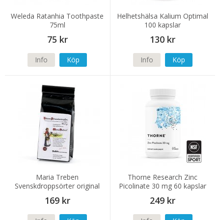
Weleda Ratanhia Toothpaste
Helhetshälsa Kalium Optimal
75ml
100 kapslar
75 kr
130 kr
Info
Köp
Info
Köp
Maria Treben
Thorne Research Zinc
Svenskdroppsörter original
Picolinate 30 mg 60 kapslar
90g
(NSF)
169 kr
249 kr