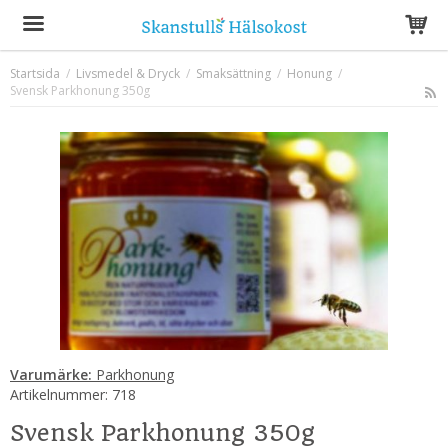
Startsida
/
Livsmedel & Dryck
/
Smaksättning
/
Honung
/
Svensk Parkhonung 350g
Produkten har blivit tillagd i varukorgen
Varumärke:
Parkhonung
Artikelnummer:
718
Svensk Parkhonung 350g