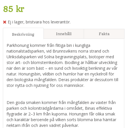
85 kr
Ej i lager, bristvara hos leverantör.
Innehåll
Fakta
Beskrivning
Parkhonung kommer från flitiga bin i kungliga
nationalstadsparken, vid Brunnsvikens norra strand och
Ulriksdalsparken vid Solna begravningsplats, biotoper med
stor art- och blomsterrikedom. Biodling är hållbar utveckling
när den är som bäst – en sund och livsviktig berikning av vår
natur. Honungsbin, vildbin och humlor har en nyckelroll för
den biologiska mångfalden. Deras produkter är dessutom till
stor nytta och njutning för oss människor.
Den goda smaken kommer från mångfalden av växter från
parken och koloniträdgårdarna i området, Binas effektiva
flygradie är 2–3 km från kuporna. Honungen får olika smak
och karaktär beroende på vilken sorts blomma bina hämtar
nektarn ifrån och även vädret påverkar.