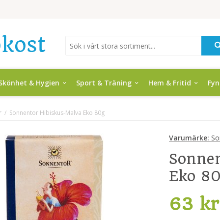
Skönhet & Hygien
Sport & Träning
Hem & Fritid
Fy
r
/
Sonnentor Hibiskus-Malva Eko 80g
Varumärke:
So
Sonnen
Eko 8
63 kr