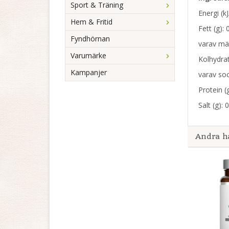
Sport & Träning
Energi (k
Hem & Fritid
Fett (g): 
Fyndhörnan
varav mät
Varumärke
Kolhydrat
Kampanjer
varav soc
Protein (g
Salt (g): 
Andra h