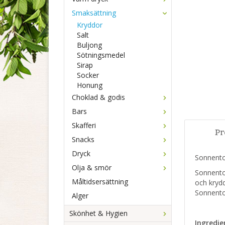
Smaksättning
Kryddor
Salt
Buljong
Sötningsmedel
Sirap
Socker
Honung
Choklad & godis
Bars
Skafferi
Pr
Snacks
Dryck
Sonnentor
Olja & smör
Sonnento
Måltidsersättning
och krydd
Sonnentor
Alger
Skönhet & Hygien
Ingredie