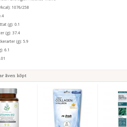
J/kcal): 1076/258
0.4
tat (g): 0.1
er (g): 37.4
kerarter (g): 5.9
): 6.1
0.01
ar även köpt