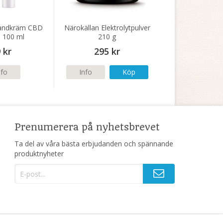
andkräm CBD
Närokällan Elektrolytpulver
i 100 ml
210 g
 kr
295 kr
nfo
Info
Köp
Prenumerera på nyhetsbrevet
Ta del av våra bästa erbjudanden och spännande
produktnyheter