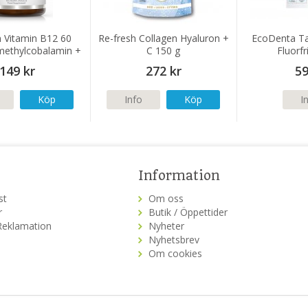
n Vitamin B12 60
Re-fresh Collagen Hyaluron +
EcoDenta T
(methylcobalamin +
C 150 g
Fluorfr
sylcobalamin)
149 kr
272 kr
59
Köp
Info
Köp
I
Information
st
Om oss
r
Butik / Öppettider
Reklamation
Nyheter
Nyhetsbrev
Om cookies