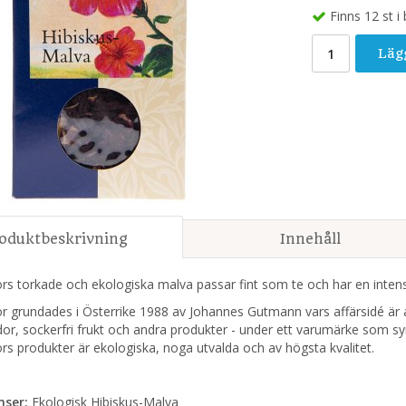
Finns 12 st i
Läg
oduktbeskrivning
Innehåll
s torkade och ekologiska malva passar fint som te och har en intens
r grundades i Österrike 1988 av Johannes Gutmann vars affärsidé är 
or, sockerfri frukt och andra produkter - under ett varumärke som sym
s produkter är ekologiska, noga utvalda och av högsta kvalitet.
nser:
Ekologisk Hibiskus-Malva