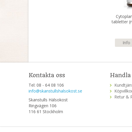
Cytopla
tabletter 
adeno
Info
Kontakta oss
Handla
Tel: 08 - 64 08 106
Kundtjän
info@skanstullshalsokost.se
Köpvillko
Retur & 
Skanstulls Hälsokost
Ringvägen 106
116 61 Stockholm