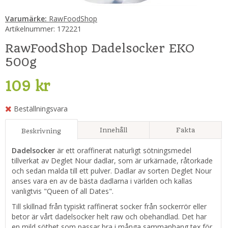
Varumärke:
RawFoodShop
Artikelnummer:
172221
RawFoodShop Dadelsocker EKO
500g
109 kr
Beställningsvara
Innehåll
Fakta
Beskrivning
Dadelsocker
är ett oraffinerat naturligt sötningsmedel
tillverkat av Deglet Nour dadlar, som är urkärnade, råtorkade
och sedan malda till ett pulver. Dadlar av sorten Deglet Nour
anses vara en av de bästa dadlarna i världen och kallas
vanligtvis "Queen of all Dates".
Till skillnad från typiskt raffinerat socker från sockerrör eller
betor är vårt dadelsocker helt raw och obehandlad. Det har
en mild söthet som passar bra i många sammanhang tex för