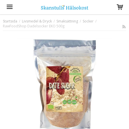
Startsida
/
Livsmedel & Dryck
/
Smaksättning
/
Socker
/
RawFoodShop Dadelsocker EKO 500g
Produkten har blivit tillagd i varukorgen