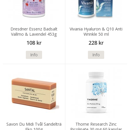
Dresdner Essenz Badsalt
Vivania Hyaluron & Q10 Anti
Vallmo & Lavendel 453g
Wrinkle 50 ml
108 kr
228 kr
Info
Info
Savon Du Midi Tvål Sandelträ
Thorne Research Zinc
Eko 100g
Picolinate 30 mg 60 kapslar