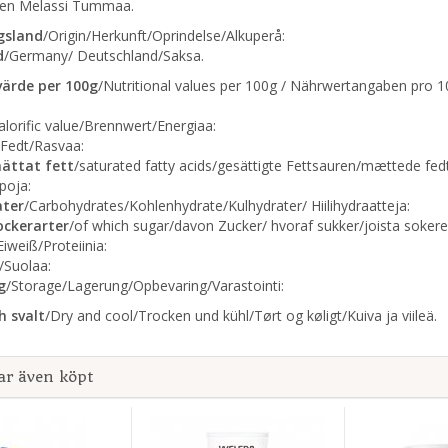
en Melassi Tummaa.
gsland
/Origin/Herkunft/Oprindelse/Alkuperå:
d
/Germany/ Deutschland/Saksa.
värde per 100g
/Nutritional values per 100g / Nährwertangaben pro 1
alorific value/Brennwert/Energiaa:
/Fedt/Rasvaa:
ättat fett
/saturated fatty acids/gesättigte Fettsauren/mættede fedt
poja:
ater
/Carbohydrates/Kohlenhydrate/Kulhydrater/ Hiilihydraatteja:
ockerarter
/of which sugar/davon Zucker/ hvoraf sukker/joista sokerei
Eiweiß/Proteiinia:
/Suolaa:
g
/Storage/Lagerung/Opbevaring/Varastointi:
h svalt
/Dry and cool/Trocken und kühl/Tørt og køligt/Kuiva ja viileä.
ar även köpt