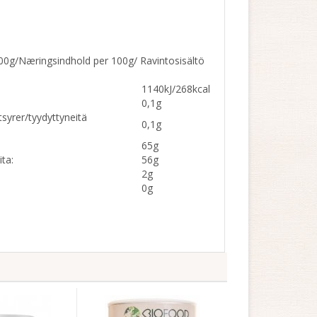
00g/Næringsindhold per 100g/ Ravintosisältö
1140kJ/268kcal
0,1g
syrer/tyydyttyneitä
0,1g
65g
ta:
56g
2g
0g