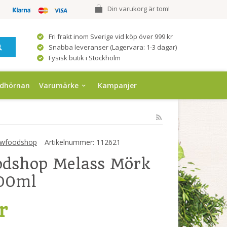
Din varukorg är tom!
Fri frakt inom Sverige vid köp över 999 kr
Snabba leveranser (Lagervara: 1-3 dagar)
Fysisk butik i Stockholm
ndhörnan
Varumärke
Kampanjer
wfoodshop
Artikelnummer:
112621
odshop Melass Mörk
00ml
r