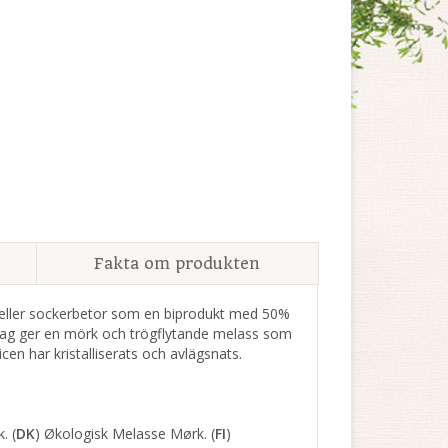
Fakta om produkten
r eller sockerbetor som en biprodukt med 50%
erlag ger en mörk och trögflytande melass som
cen har kristalliserats och avlägsnats.
. (
DK
) Økologisk Melasse Mørk. (
FI
)