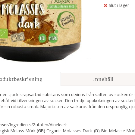
Slut i lager
oduktbeskrivning
Innehåll
r en tjock sirapsartad substans som utvinns från saften av sockerrö
ehåll vid tillverkningen av socker. Den tredje uppkokningen av sock
ör sin robusta smak. Majoriteten av sackaros från den ursprungliga jui
nser
/Ingredients/Zutaten/Ainekset:
ogisk Melass Mörk (
GB
) Organic Molasses Dark. (
D
) Bio Melasse Mörk