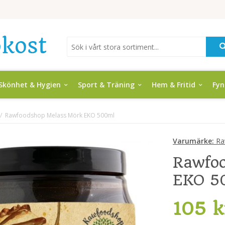
Skönhet & Hygien
Sport & Träning
Hem & Fritid
Fy
/
Rawfoodshop Melass Mörk EKO 500ml
Varumärke:
Ra
Rawfo
EKO 5
105 k