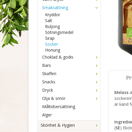
Smaksättning
Kryddor
Salt
Buljong
Sötningsmedel
Sirap
Socker
Honung
Choklad & godis
Bars
Skafferi
Pr
Snacks
Dryck
Melass
ä
Olja & smör
sockerinn
är känd f
Måltidsersättning
Alger
Ingredie
Skönhet & Hygien
(
SE
) Ekol