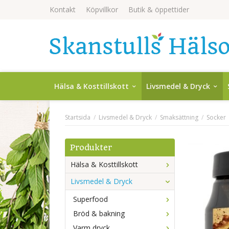
Kontakt
Köpvillkor
Butik & öppettider
Hälsa & Kosttillskott
Livsmedel & Dryck
Startsida
/
Livsmedel & Dryck
/
Smaksättning
/
Socker
Produkter
Hälsa & Kosttillskott
Livsmedel & Dryck
Superfood
Bröd & bakning
Varm dryck