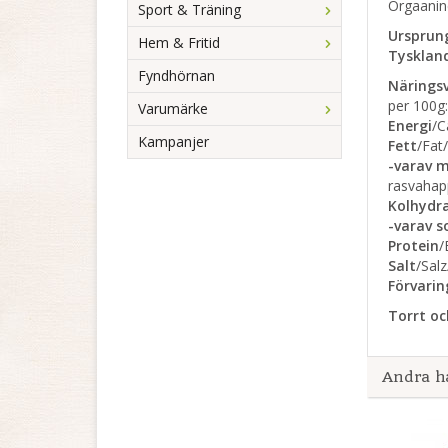
Orgaanin
Sport & Träning
Ursprun
Hem & Fritid
Tysklan
Fyndhörnan
Närings
per 100g:
Varumärke
Energi
/C
Kampanjer
Fett
/Fat
-varav m
rasvahap
Kolhydr
-varav s
Protein
/
Salt
/Salz
Förvarin
Torrt oc
Andra h