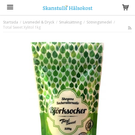
Startsida
/
Livsmedel & Dryck
/
Smaksättning
/
Sötningsmedel
/
Total Sweet Xylitol 1kg
Produkten har blivit tillagd i varukorgen