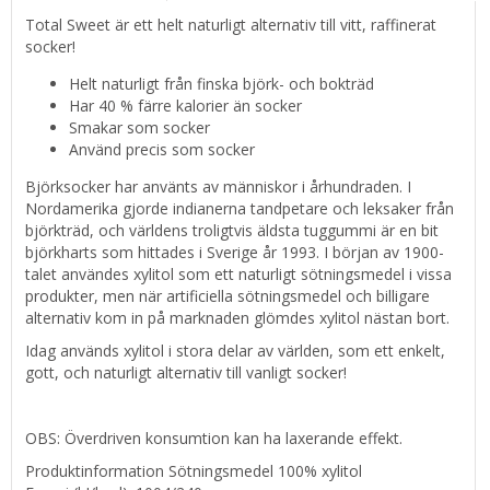
Total Sweet är ett helt naturligt alternativ till vitt, raffinerat
socker!
Helt naturligt från finska björk- och bokträd
Har 40 % färre kalorier än socker
Smakar som socker
Använd precis som socker
Björksocker har använts av människor i århundraden. I
Nordamerika gjorde indianerna tandpetare och leksaker från
björkträd, och världens troligtvis äldsta tuggummi är en bit
björkharts som hittades i Sverige år 1993. I början av 1900-
talet användes xylitol som ett naturligt sötningsmedel i vissa
produkter, men när artificiella sötningsmedel och billigare
alternativ kom in på marknaden glömdes xylitol nästan bort.
Idag används xylitol i stora delar av världen, som ett enkelt,
gott, och naturligt alternativ till vanligt socker!
OBS: Överdriven konsumtion kan ha laxerande effekt.
Produktinformation Sötningsmedel 100% xylitol