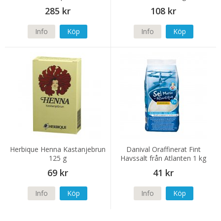
285 kr
108 kr
Info
Köp
Info
Köp
Herbique Henna Kastanjebrun
Danival Oraffinerat Fint
125 g
Havssalt från Atlanten 1 kg
69 kr
41 kr
Info
Köp
Info
Köp