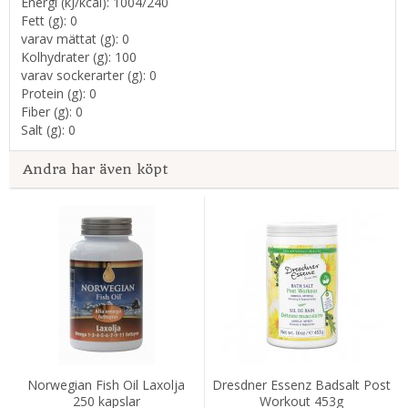
Energi (kJ/kcal): 1004/240
Fett (g): 0
varav mättat (g): 0
Kolhydrater (g): 100
varav sockerarter (g): 0
Protein (g): 0
Fiber (g): 0
Salt (g): 0
Andra har även köpt
Norwegian Fish Oil Laxolja
Dresdner Essenz Badsalt Post
250 kapslar
Workout 453g