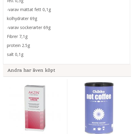
fett 0,5g
-varav mättat fett 0,1g
kolhydrater 69g
-varav sockerarter 69g
Fibrer 7,1g
protein 2.5g
salt 0,1g
Andra har även köpt