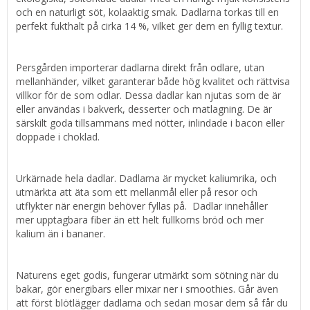
och en naturligt söt, kolaaktig smak. Dadlarna torkas till en
perfekt fukthalt på cirka 14 %, vilket ger dem en fyllig textur.
Persgården importerar dadlarna direkt från odlare, utan
mellanhänder, vilket garanterar både hög kvalitet och rättvisa
villkor för de som odlar. Dessa dadlar kan njutas som de är
eller användas i bakverk, desserter och matlagning. De är
särskilt goda tillsammans med nötter, inlindade i bacon eller
doppade i choklad.
Urkärnade hela dadlar. Dadlarna är mycket kaliumrika, och
utmärkta att äta som ett mellanmål eller på resor och
utflykter när energin behöver fyllas på. Dadlar innehåller
mer upptagbara fiber än ett helt fullkorns bröd och mer
kalium än i bananer.
Naturens eget godis, fungerar utmärkt som sötning när du
bakar, gör energibars eller mixar ner i smoothies. Går även
att först blötlägger dadlarna och sedan mosar dem så får du