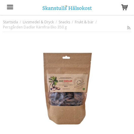
Startsida
/
Livsmedel & Dryck
/
Snacks
/
Frukt & bär
/
Persgården Dadlar Kärnfria Eko 350 g
Produkten har blivit tillagd i varukorgen