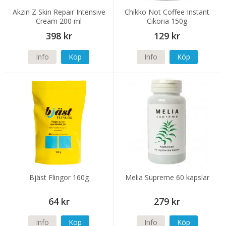
Akzin Z Skin Repair Intensive
Chikko Not Coffee Instant
Cream 200 ml
Cikoria 150g
398 kr
129 kr
Info
Köp
Info
Köp
Bjäst Flingor 160g
Melia Supreme 60 kapslar
64 kr
279 kr
Info
Köp
Info
Köp