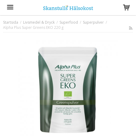
Startsida
/
Livsmedel & Dryck
/
Superfood
/
Superpulver
/
Alpha Plus Super Greens EKO 220 g
Produkten har blivit tillagd i varukorgen