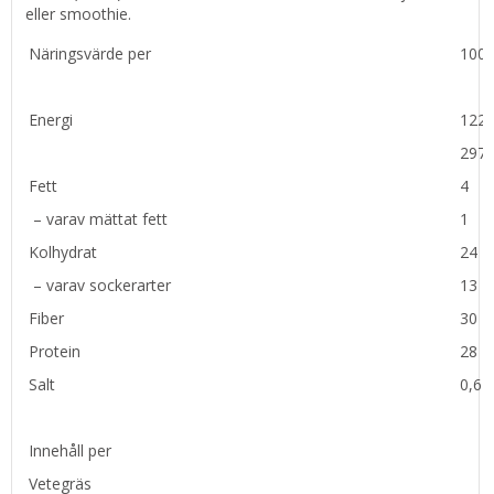
eller smoothie.
Näringsvärde per
100
Energi
122
297
Fett
4
– varav mättat fett
1
Kolhydrat
24
– varav sockerarter
13
Fiber
30
Protein
28
Salt
0,6
Innehåll per
Vetegräs