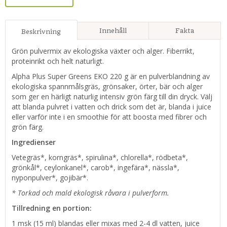
Innehåll
Fakta
Beskrivning
Grön pulvermix av ekologiska växter och alger. Fiberrikt,
proteinrikt och helt naturligt.
Alpha Plus Super Greens EKO 220 g är en pulverblandning av
ekologiska spannmålsgräs, grönsaker, örter, bär och alger
som ger en härligt naturlig intensiv grön färg till din dryck. Välj
att blanda pulvret i vatten och drick som det är, blanda i juice
eller varför inte i en smoothie för att boosta med fibrer och
grön färg.
Ingredienser
Vetegräs*, korngräs*, spirulina*, chlorella*, rödbeta*,
grönkål*, ceylonkanel*, carob*, ingefära*, nässla*,
nyponpulver*, gojibär*.
* Torkad och mald ekologisk råvara i pulverform.
Tillredning en portion:
1 msk (15 ml) blandas eller mixas med 2-4 dl vatten, juice