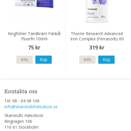
Kingfisher Tandkräm Fänkål
Thorne Research Advanced
Fluorfri 100ml
Iron Complex (Ferrasorb) 60
kapslar
75 kr
319 kr
Info
Köp
Info
Köp
Kontakta oss
Tel: 08 - 64 08 106
info@skanstullshalsokost.se
Skanstulls Hälsokost
Ringvägen 106
116 61 Stockholm