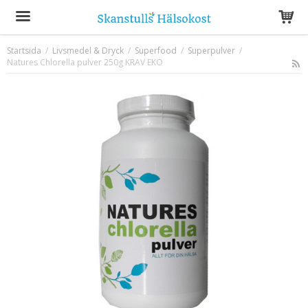
Startsida
/
Livsmedel & Dryck
/
Superfood
/
Superpulver
/
Natures Chlorella pulver 250g KRAV EKO
Produkten har blivit tillagd i varukorgen