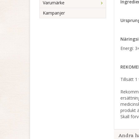
Ingredie
Varumärke
Kampanjer
Ursprun
Näringsi
Energi: 3
REKOME
Tillsätt 
Rekommen
ersättnin
medicinsk
produkt ä
Skall för
Andra h