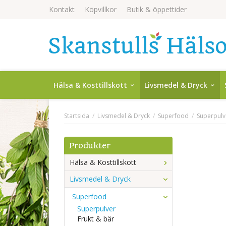
Kontakt
Köpvillkor
Butik & öppettider
Hälsa & Kosttillskott
Livsmedel & Dryck
Startsida
/
Livsmedel & Dryck
/
Superfood
/
Superpulv
Produkter
Hälsa & Kosttillskott
Livsmedel & Dryck
Superfood
Superpulver
Frukt & bär