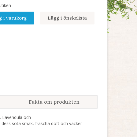
utiken
g i varukorg
Lägg i önskelista
Fakta om produkten
s, Lavendula och
av dess söta smak, fräscha doft och vacker