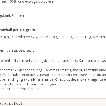
nser
: 100% Raw ekologisk Bipollen
gsland
: Spanien
nnehåll per 100 gram
45 kcal, Kolhydrater: 42 g, Protein:18 g, Fett: 9 g, Fibrer: 12 g, A-vit
NDERAD ANVÄNDING
1 tesked i till exempel vatten, juice eller en smoothie. Kan även blanda
deras 1-2 gånger per dag. Förvaras i ett kallt, mörkt, torrt utrymm
g för en balanserad och varierad kost. Kontakta en läkare innan du 
 behandling, gravid eller ammande. Om du upplever biverkningar ta et
r lämplig för vegetarianer och veganer.
varas utom räckhåll för barn.
ar även köpt