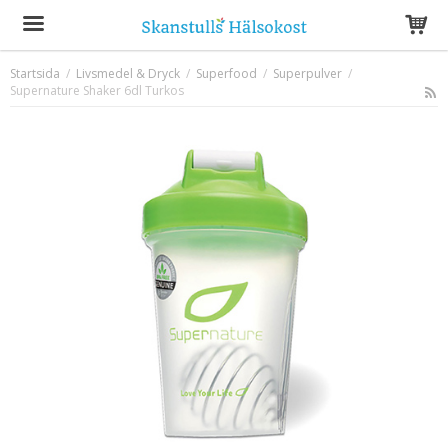
Startsida
/
Livsmedel & Dryck
/
Superfood
/
Superpulver
/
Supernature Shaker 6dl Turkos
Produkten har blivit tillagd i varukorgen