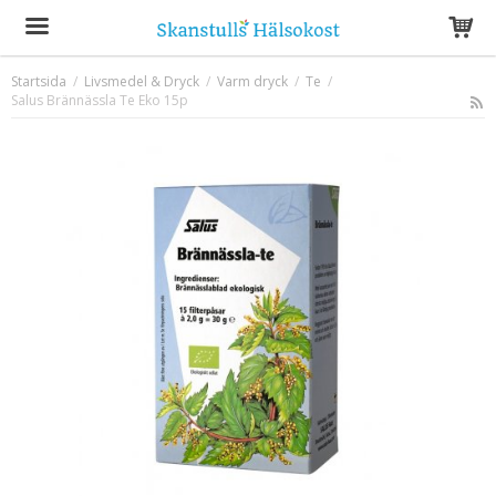
Startsida
/
Livsmedel & Dryck
/
Varm dryck
/
Te
/
Salus Brännässla Te Eko 15p
Produkten har blivit tillagd i varukorgen