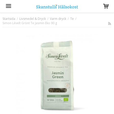
Startsida
/
Livsmedel & Dryck
/
Varm dryck
/
Te
/
Simon Lévelt Grönt Te Jasmin Eko 90 g
Produkten har blivit tillagd i varukorgen