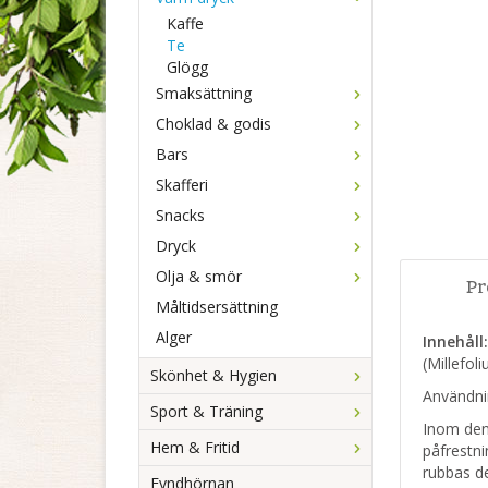
Kaffe
Te
Glögg
Smaksättning
Choklad & godis
Bars
Skafferi
Snacks
Dryck
Olja & smör
Pr
Måltidsersättning
Alger
Innehåll
(Millefol
Skönhet & Hygien
Användnin
Sport & Träning
Inom den 
Hem & Fritid
påfrestni
rubbas de
Fyndhörnan