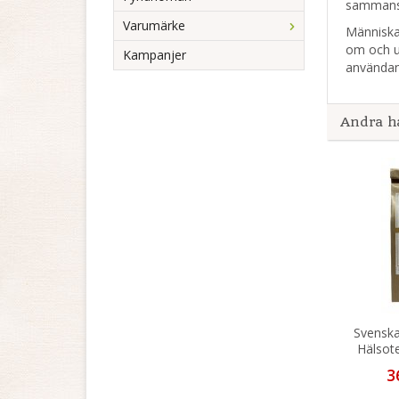
sammansa
Varumärke
Människan
om och ur
Kampanjer
användan
Andra h
Svenska
Hälsote
3