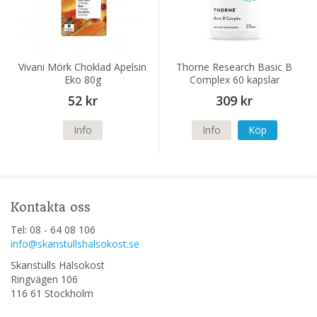
Vivani Mörk Choklad Apelsin
Thorne Research Basic B
Eko 80g
Complex 60 kapslar
52 kr
309 kr
Info
Info
Köp
Kontakta oss
Tel: 08 - 64 08 106
info@skanstullshalsokost.se
Skanstulls Hälsokost
Ringvägen 106
116 61 Stockholm