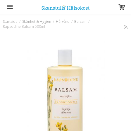
Startsida
/
Skönhet & Hygien
/
Hårvård
/
Balsam
/
Rapsodine Balsam 500ml
Produkten har blivit tillagd i varukorgen