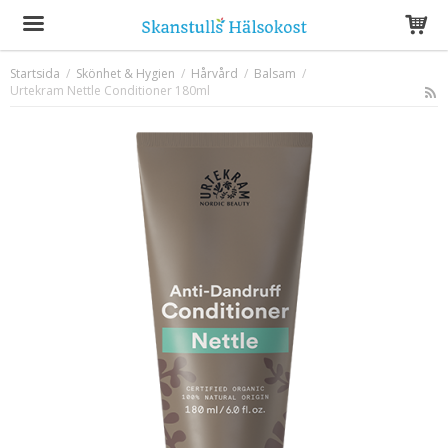
Startsida
/
Skönhet & Hygien
/
Hårvård
/
Balsam
/
Urtekram Nettle Conditioner 180ml
Produkten har blivit tillagd i varukorgen