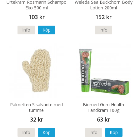
Urtekram Rosmarin Schampo
Weleda Sea Buckthorn Body
Eko 500 ml
Lotion 200ml
103 kr
152 kr
Info
Köp
Info
Palmetten Sisalvante med
Biomed Gum Health
tumme
Tandkräm 100g
32 kr
63 kr
Info
Köp
Info
Köp