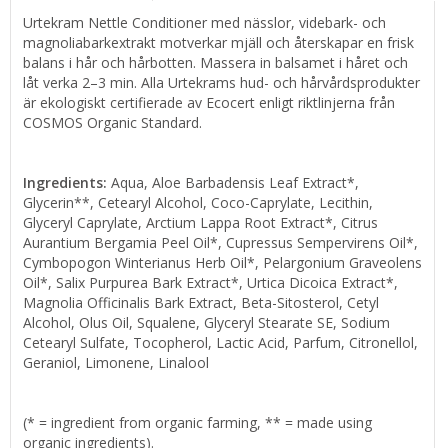
Urtekram Nettle Conditioner med nässlor, videbark- och
magnoliabarkextrakt motverkar mjäll och återskapar en frisk
balans i hår och hårbotten. Massera in balsamet i håret och
låt verka 2–3 min. Alla Urtekrams hud- och hårvårdsprodukter
är ekologiskt certifierade av Ecocert enligt riktlinjerna från
COSMOS Organic Standard.
Ingredients:
Aqua, Aloe Barbadensis Leaf Extract*,
Glycerin**, Cetearyl Alcohol, Coco-Caprylate, Lecithin,
Glyceryl Caprylate, Arctium Lappa Root Extract*, Citrus
Aurantium Bergamia Peel Oil*, Cupressus Sempervirens Oil*,
Cymbopogon Winterianus Herb Oil*, Pelargonium Graveolens
Oil*, Salix Purpurea Bark Extract*, Urtica Dicoica Extract*,
Magnolia Officinalis Bark Extract, Beta-Sitosterol, Cetyl
Alcohol, Olus Oil, Squalene, Glyceryl Stearate SE, Sodium
Cetearyl Sulfate, Tocopherol, Lactic Acid, Parfum, Citronellol,
Geraniol, Limonene, Linalool
(* = ingredient from organic farming, ** = made using
organic ingredients).