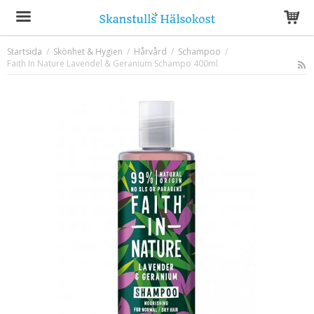
Startsida
/
Skönhet & Hygien
/
Hårvård
/
Schampoo
/
Faith In Nature Lavendel & Geranium Schampo 400ml
Produkten har blivit tillagd i varukorgen