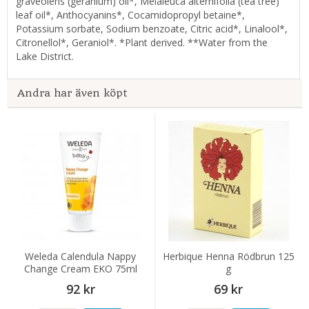
graveolens (geranium) oil*, Melaleuca alternifolia (tea tree)
leaf oil*, Anthocyanins*, Cocamidopropyl betaine*,
Potassium sorbate, Sodium benzoate, Citric acid*, Linalool*,
Citronellol*, Geraniol*. *Plant derived. **Water from the
Lake District.
Andra har även köpt
Weleda Calendula Nappy
Herbique Henna Rödbrun 125
Change Cream EKO 75ml
g
92 kr
69 kr