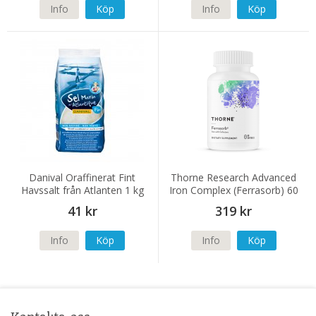
Info
Köp
Info
Köp
Danival Oraffinerat Fint
Thorne Research Advanced
Havssalt från Atlanten 1 kg
Iron Complex (Ferrasorb) 60
kapslar
41 kr
319 kr
Info
Köp
Info
Köp