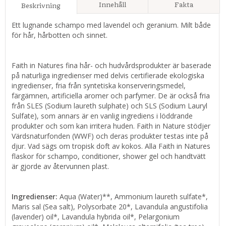
Innehåll
Fakta
Beskrivning
Ett lugnande schampo med lavendel och geranium. Milt både
för hår, hårbotten och sinnet.
Faith in Natures fina hår- och hudvårdsprodukter är baserade
på naturliga ingredienser med delvis certifierade ekologiska
ingredienser, fria från syntetiska konserveringsmedel,
färgämnen, artificiella aromer och parfymer. De är också fria
från SLES (Sodium laureth sulphate) och SLS (Sodium Lauryl
Sulfate), som annars är en vanlig ingrediens i löddrande
produkter och som kan irritera huden. Faith in Nature stödjer
Värdsnaturfonden (WWF) och deras produkter testas inte på
djur. Vad sägs om tropisk doft av kokos. Alla Faith in Natures
flaskor för schampo, conditioner, shower gel och handtvätt
är gjorde av återvunnen plast.
Ingredienser:
Aqua (Water)**, Ammonium laureth sulfate*,
Maris sal (Sea salt), Polysorbate 20*, Lavandula angustifolia
(lavender) oil*, Lavandula hybrida oil*, Pelargonium