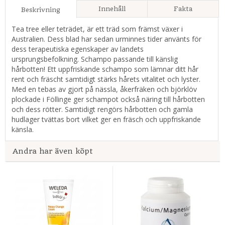
Innehåll
Fakta
Beskrivning
Tea tree eller teträdet, är ett träd som främst växer i
Australien. Dess blad har sedan urminnes tider använts för
dess terapeutiska egenskaper av landets
ursprungsbefolkning. Schampo passande till känslig
hårbotten! Ett uppfriskande schampo som lämnar ditt hår
rent och fräscht samtidigt stärks hårets vitalitet och lyster.
Med en tebas av gjort på nässla, åkerfräken och björklöv
plockade i Föllinge ger schampot också näring till hårbotten
och dess rötter. Samtidigt rengörs hårbotten och gamla
hudlager tvättas bort vilket ger en fräsch och uppfriskande
känsla.
Andra har även köpt