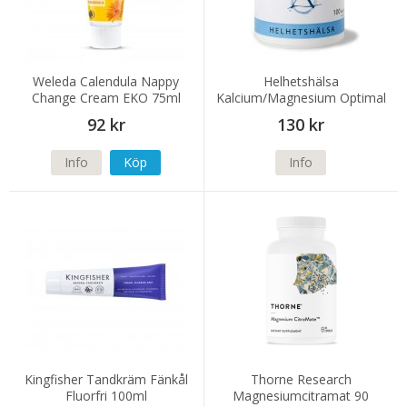
Weleda Calendula Nappy
Helhetshälsa
Change Cream EKO 75ml
Kalcium/Magnesium Optimal
100 kapslar
92 kr
130 kr
Info
Köp
Info
Kingfisher Tandkräm Fänkål
Thorne Research
Fluorfri 100ml
Magnesiumcitramat 90