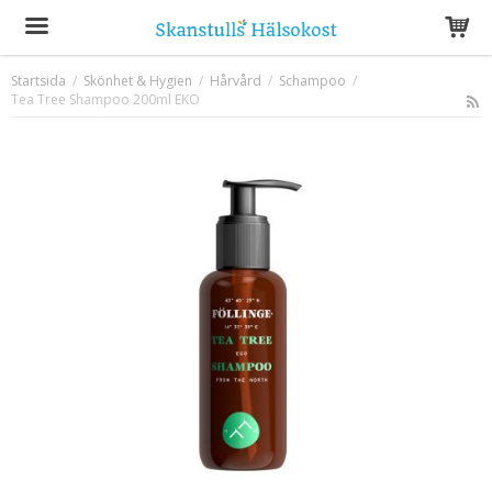
Startsida
/
Skönhet & Hygien
/
Hårvård
/
Schampoo
/
Tea Tree Shampoo 200ml EKO
Produkten har blivit tillagd i varukorgen