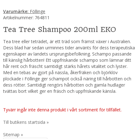
Varumärke:
Föllinge
Artikelnummer:
764811
Tea Tree Shampoo 200ml EKO
Tea tree eller teträdet, är ett träd som främst växer i Australien.
Dess blad har sedan urminnes tider använts för dess terapeutiska
egenskaper av landets ursprungsbefolkning. Schampo passande
till känslig hårbotten! Ett uppfriskande schampo som lämnar ditt
hår rent och fräscht samtidigt stärks hårets vitalitet och lyster.
Med en tebas av gjort på nässla, åkerfräken och björklöv
plockade i Föllinge ger schampot också näring till hårbotten och
dess rötter. Samtidigt rengörs hårbotten och gamla hudlager
tvättas bort vilket ger en fräsch och uppfriskande känsla.
Tyvärr ingår inte denna produkt i vårt sortiment för tillfället.
Till butikens startsida »
Sitemap »