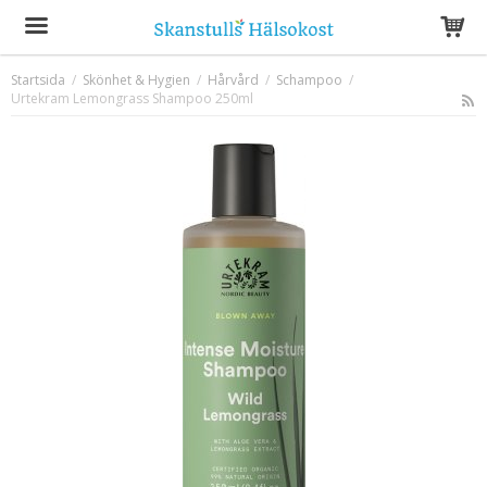
Startsida
/
Skönhet & Hygien
/
Hårvård
/
Schampoo
/
Urtekram Lemongrass Shampoo 250ml
Produkten har blivit tillagd i varukorgen