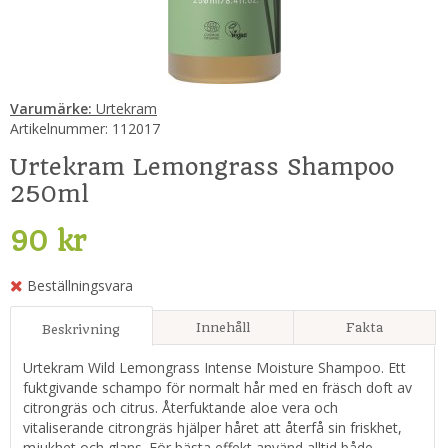
Varumärke:
Urtekram
Artikelnummer:
112017
Urtekram Lemongrass Shampoo
250ml
90 kr
Beställningsvara
Innehåll
Fakta
Beskrivning
Urtekram Wild Lemongrass Intense Moisture Shampoo. Ett
fuktgivande schampo för normalt hår med en fräsch doft av
citrongräs och citrus. Återfuktande aloe vera och
vitaliserande citrongräs hjälper håret att återfå sin friskhet,
mjukhet och glans. För bästa effekt använd alltid både