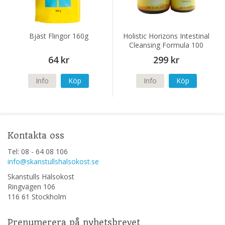
Bjäst Flingor 160g
Holistic Horizons Intestinal
Cleansing Formula 100
tabletter
64 kr
299 kr
Info
Köp
Info
Köp
Kontakta oss
Tel: 08 - 64 08 106
info@skanstullshalsokost.se
Skanstulls Hälsokost
Ringvägen 106
116 61 Stockholm
Prenumerera på nyhetsbrevet