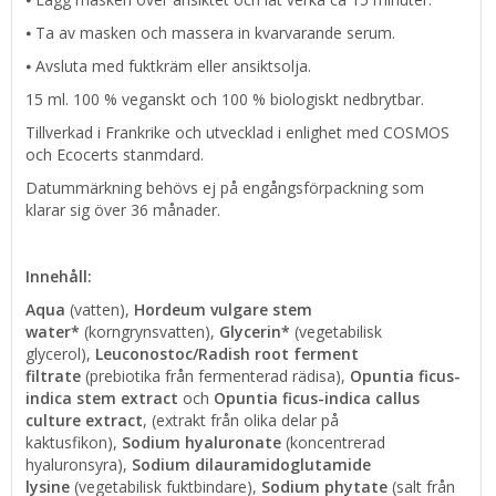
⦁ Ta av masken och massera in kvarvarande serum.
⦁ Avsluta med fuktkräm eller ansiktsolja.
15 ml. 100 % veganskt och 100 % biologiskt nedbrytbar.
Tillverkad i Frankrike och utvecklad i enlighet med COSMOS
och Ecocerts stanmdard.
Datummärkning behövs ej på engångsförpackning som
klarar sig över 36 månader.
Innehåll:
Aqua
(vatten),
Hordeum vulgare stem
water*
(korngrynsvatten),
Glycerin*
(vegetabilisk
glycerol),
Leuconostoc/Radish root ferment
filtrate
(prebiotika från fermenterad rädisa),
Opuntia ficus-
indica stem extract
och
Opuntia ficus-indica callus
culture extract
, (extrakt från olika delar på
kaktusfikon),
Sodium hyaluronate
(koncentrerad
hyaluronsyra),
Sodium dilauramidoglutamide
lysine
(vegetabilisk fuktbindare),
Sodium phytate
(salt från