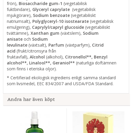
frön),
Biosaccharide gum-1
(vegetabilisk
fuktbindare),
Glyceryl caprylate
(vegetabilisk
mjukgörare),
Sodium benzoate
(vegetabiliskt
natriumsalt),
Polyglyceryl-10 isostearate
(vegetabilisk
emulgering),
Caprylyl/capryl glucoside
(vegetabiliskt
tvättämne),
Xanthan gum
(växtslem),
Sodium
anisate
och
Sodium
levulinate
(växtsalt),
Parfum
(växtparfym),
Citrid
acid
(frukt/citronsyra från
fruktavfall),
Alcohol
(alkohol),
Citronellol**, Benzyl
alcohol**, Linalool**, Geraniol**
(naturliga doftämnen
som finns i eteriska oljor).
* Certifierad ekologisk ingrediens enligt samma standard
som livsmedel, EEC 834/2007 and USDA/FDA Standard.
Andra har även köpt