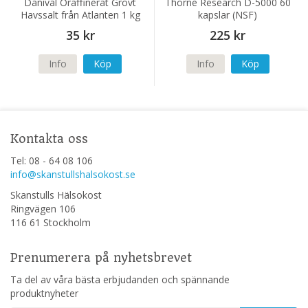
Danival Oraffinerat Grovt
Thorne Research D-5000 60
Havssalt från Atlanten 1 kg
kapslar (NSF)
35 kr
225 kr
Info
Köp
Info
Köp
Kontakta oss
Tel: 08 - 64 08 106
info@skanstullshalsokost.se
Skanstulls Hälsokost
Ringvägen 106
116 61 Stockholm
Prenumerera på nyhetsbrevet
Ta del av våra bästa erbjudanden och spännande
produktnyheter