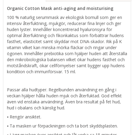
Organic Cotton Mask anti-aging and moisturising
100 % naturlig serummask av ekologisk bomull som ger en
intensiv återfuktning, mjukgör, reducerar fina linjer och ger
huden lyster. Innehåller koncentrerad hyaluronsyra för
optimal återfuktning och fikonkaktus som förbättrar hudens
fasthet, elasticitet samt skyddar mot DNA-skador. Rik på K
vitamin vilket kan minska mörka fläckar och ringar under
ögonen. Innehåller prebiotika som hjälper huden att återställa
den mikrobiologiska balansen vilket ökar hudens fasthet och
motståndskraft, ökar cellförnyelser samt bygger upp hudens
kondition och immunförsvar. 15 ml.
Passar alla hudtyper. Regelbunden användning en gång i
veckan hjälper hålla huden mjuk och återfuktad. God effekt
även vid enstaka användning. Även bra resultat på fet hud,
hud i obalans och känslig hud.
⦁ Rengör ansiktet.
⦁ Ta masken ur förpackningen och ta bort skyddsplasten.
⦁ Lägg masken över ansiktet och låt verka ca 15 minuter.