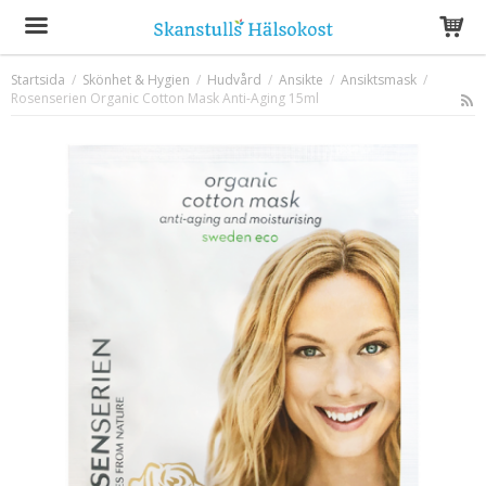
Startsida
/
Skönhet & Hygien
/
Hudvård
/
Ansikte
/
Ansiktsmask
/
Rosenserien Organic Cotton Mask Anti-Aging 15ml
Produkten har blivit tillagd i varukorgen