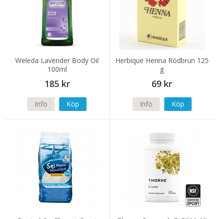
Weleda Lavender Body Oil
Herbique Henna Rödbrun 125
100ml
g
185 kr
69 kr
Info
Köp
Info
Köp