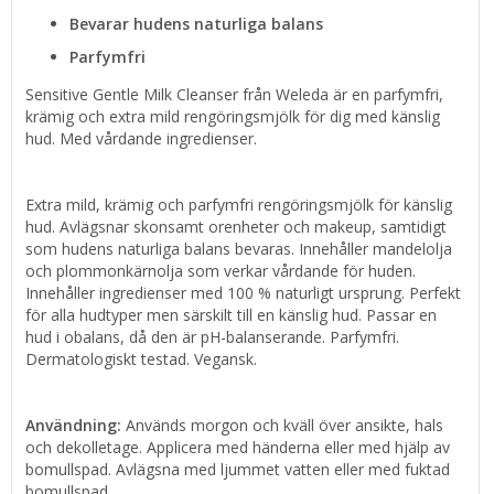
Bevarar hudens naturliga balans
Parfymfri
Sensitive Gentle Milk Cleanser från Weleda är en parfymfri,
krämig och extra mild rengöringsmjölk för dig med känslig
hud. Med vårdande ingredienser.
Extra mild, krämig och parfymfri rengöringsmjölk för känslig
hud. Avlägsnar skonsamt orenheter och makeup, samtidigt
som hudens naturliga balans bevaras. Innehåller mandelolja
och plommonkärnolja som verkar vårdande för huden.
Innehåller ingredienser med 100 % naturligt ursprung. Perfekt
för alla hudtyper men särskilt till en känslig hud. Passar en
hud i obalans, då den är pH-balanserande. Parfymfri.
Dermatologiskt testad. Vegansk.
Användning:
Används morgon och kväll över ansikte, hals
och dekolletage. Applicera med händerna eller med hjälp av
bomullspad. Avlägsna med ljummet vatten eller med fuktad
bomullspad.