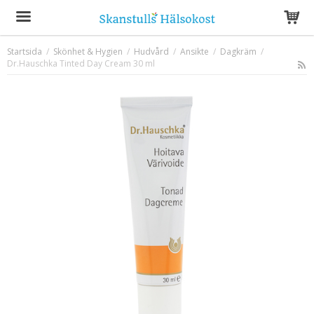
Startsida
/
Skönhet & Hygien
/
Hudvård
/
Ansikte
/
Dagkräm
/
Dr.Hauschka Tinted Day Cream 30 ml
Produkten har blivit tillagd i varukorgen