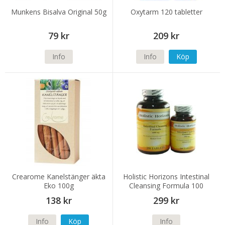
Munkens Bisalva Original 50g
Oxytarm 120 tabletter
79 kr
209 kr
Info
Info
Köp
Crearome Kanelstänger äkta
Holistic Horizons Intestinal
Eko 100g
Cleansing Formula 100
tabletter
138 kr
299 kr
Info
Köp
Info