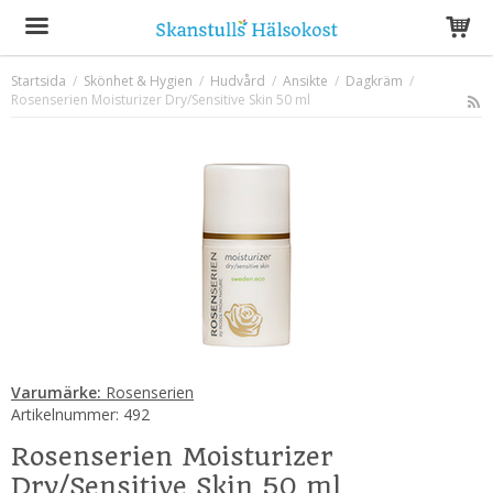
Startsida
/
Skönhet & Hygien
/
Hudvård
/
Ansikte
/
Dagkräm
/
Rosenserien Moisturizer Dry/Sensitive Skin 50 ml
Produkten har blivit tillagd i varukorgen
Varumärke:
Rosenserien
Artikelnummer:
492
Rosenserien Moisturizer
Dry/Sensitive Skin 50 ml