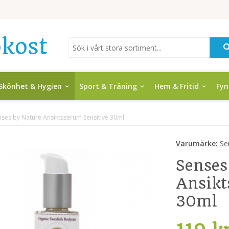
Skönhet & Hygien
Sport & Träning
Hem & Fritid
Fy
nses by Nature Ansiktsserum Sensitive 30ml
Varumärke:
Se
Senses
Ansikt
30ml