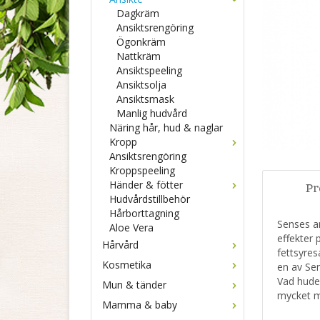
Dagkräm
Ansiktsrengöring
Ögonkräm
Nattkräm
Ansiktspeeling
Ansiktsolja
Ansiktsmask
Manlig hudvård
Näring hår, hud & naglar
Kropp
Ansiktsrengöring
Kroppspeeling
Händer & fötter
Pr
Hudvårdstillbehör
Hårborttagning
Senses a
Aloe Vera
effekter 
Hårvård
fettsyres
Kosmetika
en av Se
Vad huden
Mun & tänder
mycket 
Mamma & baby