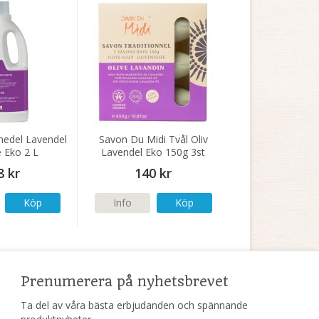
medel Lavendel
Savon Du Midi Tvål Oliv
e Eko 2 L
Lavendel Eko 150g 3st
8 kr
140 kr
Köp
Info
Köp
Prenumerera på nyhetsbrevet
Ta del av våra bästa erbjudanden och spännande