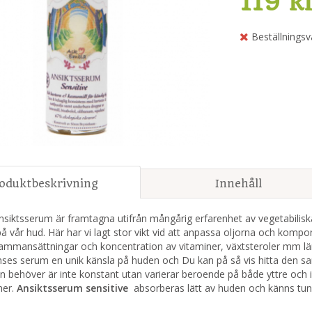
119 k
Beställningsv
oduktbeskrivning
Innehåll
nsiktsserum är framtagna utifrån mångårig erfarenhet av vegetabilisk
på vår hud. Här har vi lagt stor vikt vid att anpassa oljorna och komp
ammansättningar och koncentration av vitaminer, växtsteroler mm läm
nses serum en unik känsla på huden och Du kan på så vis hitta den 
 behöver är inte konstant utan varierar beroende på både yttre och in
mer.
Ansiktsserum sensitive
absorberas lätt av huden och känns tunn