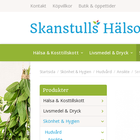
Kontakt
Köpvillkor
Butik & öppettider
Hälsa & Kosttillskott
Livsmedel & Dryck
Startsida
/
Skönhet & Hygien
/
Hudvård
/
Ansikte
/
Se
Produkter
Hälsa & Kosttillskott
Livsmedel & Dryck
Skönhet & Hygien
Hudvård
Ansikte