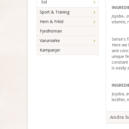
Sol
INGREDI
Sport & Träning
Jojoba-, a
Hem & Fritid
vitamin, 
Fyndhörnan
Sense's f
Varumärke
Here we h
Kampanjer
and conce
unique fe
constant 
is easily
INGREDI
Jojoba, a
lecithin,
Andra h