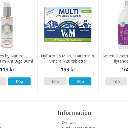
es by Nature
Nyform V&M Multi Vitamin &
Sonett Tvätt
rum Anti Age 30ml
Mineral 120 tabletter
flytand
119 kr
199 kr
16
Köp
Info
Köp
Info
Information
st
Om oss