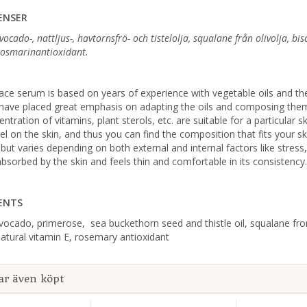
ENSER
vocado-, nattljus-, havtornsfrö- och tistelolja, squalane från olivolja, bi
rosmarinantioxidant.
ace serum is based on years of experience with vegetable oils and the
ave placed great emphasis on adapting the oils and composing them s
ntration of vitamins, plant sterols, etc. are suitable for a particular 
el on the skin, and thus you can find the composition that fits your sk
but varies depending on both external and internal factors like stress,
 absorbed by the skin and feels thin and comfortable in its consistency.
ENTS
vocado, primerose, sea buckethorn seed and thistle oil, squalane fro
 natural vitamin E, rosemary antioxidant
ar även köpt