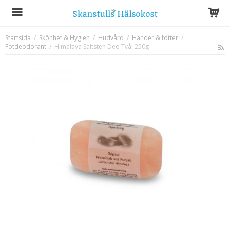
Startsida
/
Skönhet & Hygien
/
Hudvård
/
Händer & fötter
/
Fotdeodorant
/
Himalaya Saltsten Deo Tvål 250g
Produkten har blivit tillagd i varukorgen