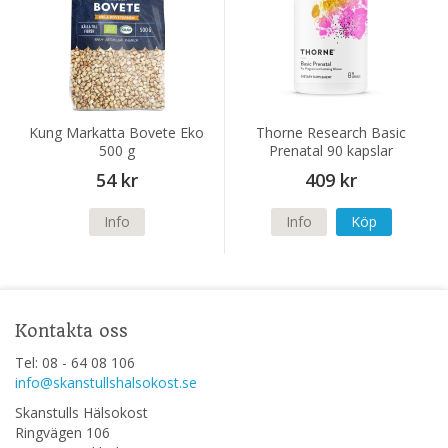
Kung Markatta Bovete Eko
Thorne Research Basic
500 g
Prenatal 90 kapslar
54 kr
409 kr
Info
Info
Köp
Kontakta oss
Tel: 08 - 64 08 106
info@skanstullshalsokost.se
Skanstulls Hälsokost
Ringvägen 106