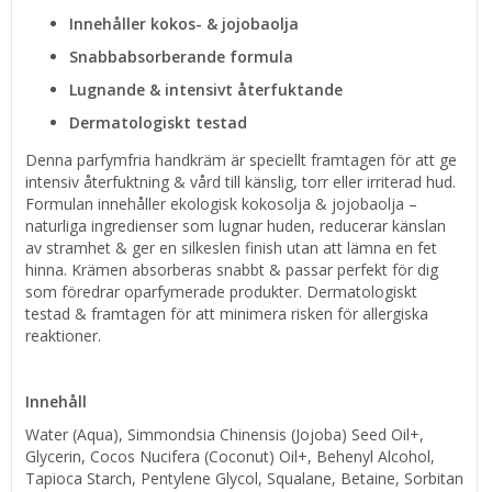
Innehåller kokos- & jojobaolja
Snabbabsorberande formula
Lugnande & intensivt återfuktande
Dermatologiskt testad
Denna parfymfria handkräm är speciellt framtagen för att ge
intensiv återfuktning & vård till känslig, torr eller irriterad hud.
Formulan innehåller ekologisk kokosolja & jojobaolja –
naturliga ingredienser som lugnar huden, reducerar känslan
av stramhet & ger en silkeslen finish utan att lämna en fet
hinna. Krämen absorberas snabbt & passar perfekt för dig
som föredrar oparfymerade produkter. Dermatologiskt
testad & framtagen för att minimera risken för allergiska
reaktioner.
Innehåll
Water (Aqua), Simmondsia Chinensis (Jojoba) Seed Oil+,
Glycerin, Cocos Nucifera (Coconut) Oil+, Behenyl Alcohol,
Tapioca Starch, Pentylene Glycol, Squalane, Betaine, Sorbitan