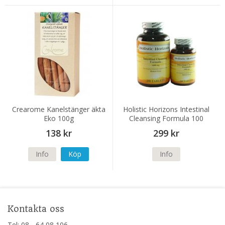
Crearome Kanelstänger äkta
Holistic Horizons Intestinal
Eko 100g
Cleansing Formula 100
tabletter
138 kr
299 kr
Info
Köp
Info
Kontakta oss
Tel: 08 - 64 08 106