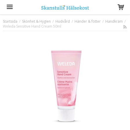
Startsida
/
Skönhet & Hygien
/
Hudvård
/
Händer & fötter
/
Handkräm
/
Weleda Sensitive Hand Cream 50ml
Produkten har blivit tillagd i varukorgen