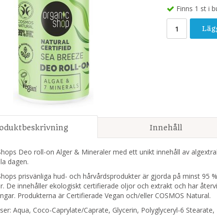
Finns 1 st i b
Läg
oduktbeskrivning
Innehåll
hops Deo roll-on Alger & Mineraler med ett unikt innehåll av algextrak
la dagen.
hops prisvänliga hud- och hårvårdsprodukter är gjorda på minst 95 %
. De innehåller ekologiskt certifierade oljor och extrakt och har åter
ingar. Produkterna är Certifierade Vegan och/eller COSMOS Natural.
nser:
Aqua, Coco-Caprylate/Caprate, Glycerin, Polyglyceryl-6 Stearate,