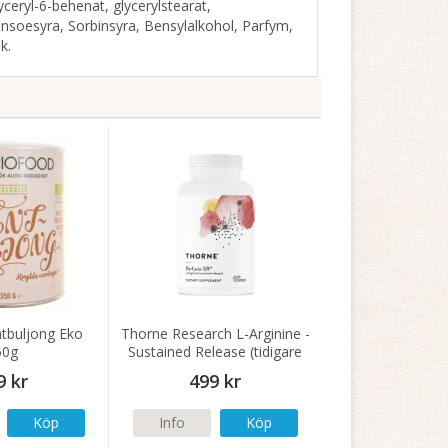
yceryl-6-behenat, glycerylstearat,
ensoesyra, Sorbinsyra, Bensylalkohol, Parfym,
k.
tbuljong Eko
Thorne Research L-Arginine -
50g
Sustained Release (tidigare
Perfusia-SR) 120 kapslar
9 kr
499 kr
Köp
Info
Köp