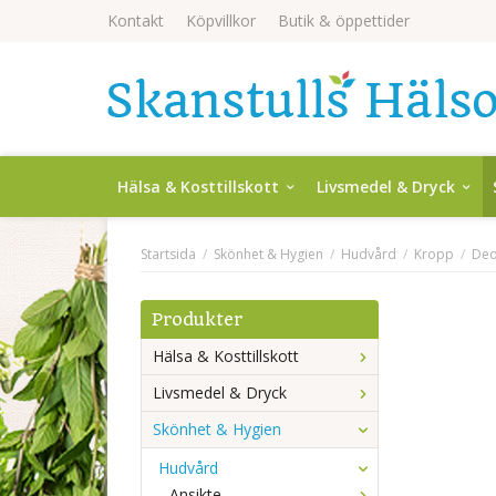
Kontakt
Köpvillkor
Butik & öppettider
Hälsa & Kosttillskott
Livsmedel & Dryck
Startsida
/
Skönhet & Hygien
/
Hudvård
/
Kropp
/
Deo
Produkter
Hälsa & Kosttillskott
Livsmedel & Dryck
Skönhet & Hygien
Hudvård
Ansikte