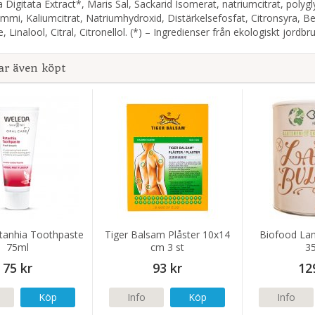
 Digitata Extract*, Maris Sal, Sackarid Isomerat, natriumcitrat, polygl
mi, Kaliumcitrat, Natriumhydroxid, Distärkelsefosfat, Citronsyra, B
 Linalool, Citral, Citronellol. (*) – Ingredienser från ekologiskt jordbru
ar även köpt
tanhia Toothpaste
Tiger Balsam Plåster 10x14
Biofood Lan
75ml
cm 3 st
3
75 kr
93 kr
12
Köp
Info
Köp
Info