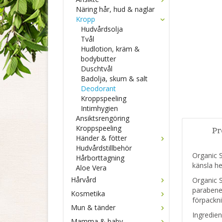
Näring hår, hud & naglar
Kropp
Hudvårdsolja
Tvål
Hudlotion, kräm &
bodybutter
Duschtvål
Badolja, skum & salt
Deodorant
Kroppspeeling
Intimhygien
Ansiktsrengöring
Kroppspeeling
Pr
Händer & fötter
Hudvårdstillbehör
Organic S
Hårborttagning
känsla he
Aloe Vera
Hårvård
Organic S
parabener
Kosmetika
förpackn
Mun & tänder
Ingredie
Mamma & baby