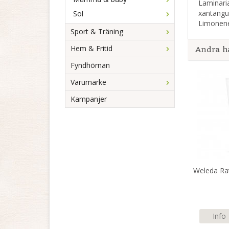
Laminaria
xantangum
Sol
Limonene,
Sport & Träning
Hem & Fritid
Andra h
Fyndhörnan
Varumärke
Kampanjer
Weleda Ra
Info