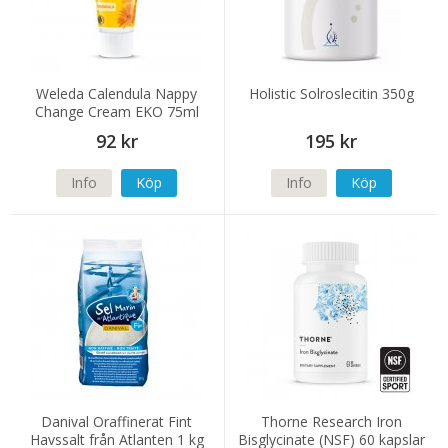
Weleda Calendula Nappy
Holistic Solroslecitin 350g
Change Cream EKO 75ml
92 kr
195 kr
Info
Köp
Info
Köp
Danival Oraffinerat Fint
Thorne Research Iron
Havssalt från Atlanten 1 kg
Bisglycinate (NSF) 60 kapslar