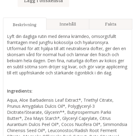
Lägg i önskelista
Innehåll
Fakta
Beskrivning
Lyft din dagliga rutin med denna krämdeo, omsorgsfullt
framtagen med jungfru kokosolja och hyaluronsyra.
Utformad för att hjälpa till att neutralisera dofter, ger den en
skonsam vård för normal hud och lämnar den fräsch och
bekväm hela dagen. Den fina, naturliga doften av kokos ger
en subtil sötma som dröjer sig kvar, och gör varje applicering
till ett uppfriskande och stärkande ögonblick i din dag.
Ingredients:
Aqua, Aloe Barbadensis Leaf Extract*, Triethyl Citrate,
Prunus Amygdalus Dulcis Oil*, Polyglyceryl-3
Dicitrate/Stearate, Glycerin**, Butyrospermum Parkii
Butter*, Zea Mays Starch*, Glyceryl Caprylate, Citrus
Aurantium Dulcis Peel Oil*, Cocos Nucifera Oil*, Simmondsia
Chinensis Seed Oil*, Leuconostoc/Radish Root Ferment