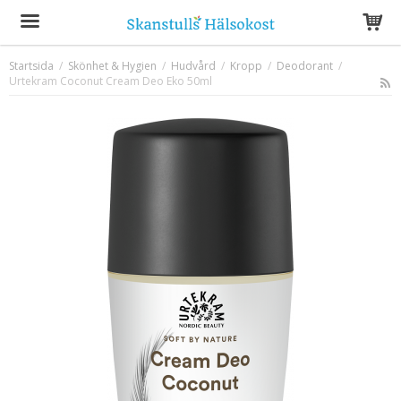
Startsida
/
Skönhet & Hygien
/
Hudvård
/
Kropp
/
Deodorant
/
Urtekram Coconut Cream Deo Eko 50ml
Produkten har blivit tillagd i varukorgen